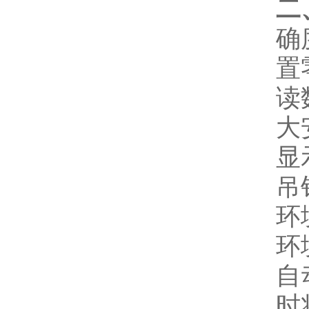
确
置
读
大
显
吊
环
环
自
时