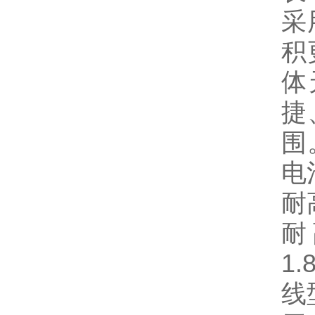
采
积
体
捷
围
电
耐
耐
1.
线