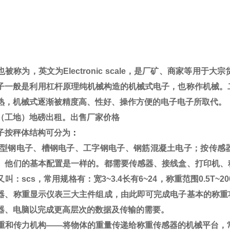
也被称为，英文为
Electronic scale
，是厂矿、商家等用于大宗
子一般是利用杠杆原理纯机械构造的机械式电子，也称作机械。
熟，机械式逐渐被精度高、性好、操作方便的电子电子所取代。
（工地）地磅出租。出售厂家价格
子
按秤体结构可分为
：
型钢电子、槽钢电子、工字钢电子、钢筋混凝土电子；按传感
。他们的基本配置是一样的。都需要传感器、接线盒、打印机、
又叫：
scs
，常用规格有：宽
3~3.4
长有
6~24
，称重范围
0.5T~20
器、称重显示仪表三大主件组成，由此即可完成电子基本的称重
器、电脑以完成更高层次的数据及传输的需要。
重和传力机构
——
将物体的重量传递给称重传感器的机械平台，