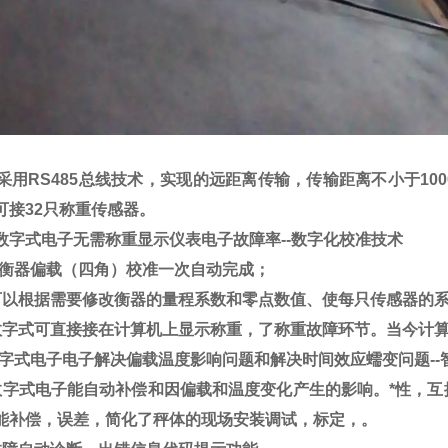
采用
RS485
总线技术，实现的远距离传输，传输距离不小于
100
可接
32
只称重传感器。
数字式电子
无需称重显示仪表电子故障率
--
数字化校准技术
衡器偏载（四角）校准一次自动完成；
可以根据需要修改衡器的量程系数和零点数值、使每只传感器的系
数字式可直接接在计算机上显示称重，了称重故障环节。当今计
字式电子电子解决偏载温度影响问题和解决时间效应蠕变问题
--
数字式电子能自动补偿和因偏载和温度变化产生的影响。*性，互
能补偿，误差，简化了秤体的现场安装调试，标定，。