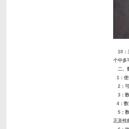
10
：
个中多
二、
1
：
使
2
：
3
：
4
：数
5
：
正及性