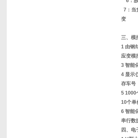
6
：
7
：
当
变
三、模
1
由钢
应变模
3
智能
4
显示
存车号
5 1000
10
个单
6
智能
串行数
四、电