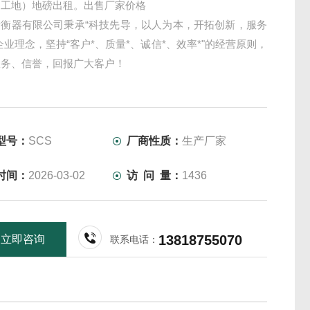
（工地）地磅出租。出售厂家价格
衡衡器有限公司秉承“科技先导，以人为本，开拓创新，服务
企业理念，坚持“客户*、质量*、诚信*、效率*"的经营原则，
服务、信誉，回报广大客户！
型号：
SCS
厂商性质：
生产厂家
时间：
2026-03-02
访 问 量：
1436
13818755070
立即咨询
联系电话：