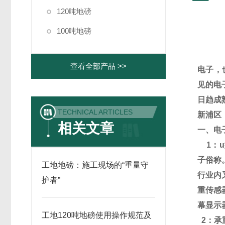
120吨地磅
100吨地磅
查看全部产品 >>
电子，
见的电
日趋成
TECHNICAL ARTICLES
新浦区
相关文章
一、电
1
：
u
子俗称
工地地磅：施工现场的“重量守
行业内
护者”
重传感
幕显示
工地120吨地磅使用操作规范及
2
：承