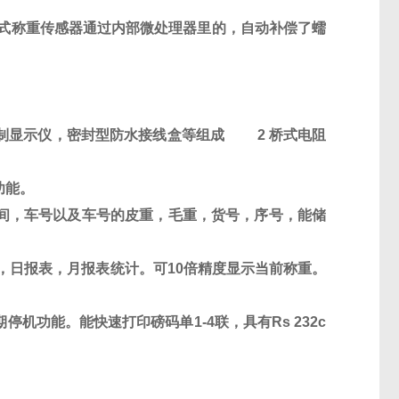
式称重传感器通过内部微处理器里的，自动补偿了蠕
制显示仪，密封型防水接线盒等组成
2
桥式电阻
功能。
间，车号以及车号的皮重，毛重，货号，序号，能储
，日报表，月报表统计。可
10
倍精度显示当前称重。
期停机功能。能快速打印磅码单
1-4
联，具有
Rs 232c