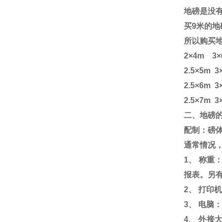
地磅是没
买
9
米的地
所以购买
2
×
4m
3
×
2.5
×
5m
3
2.5
×
6m
3
2.5
×
7m
3
二、地磅
配制：磅
通常情况
1
、 称重
报表。另
2
、 打印
3
、 电脑
4
、 外接