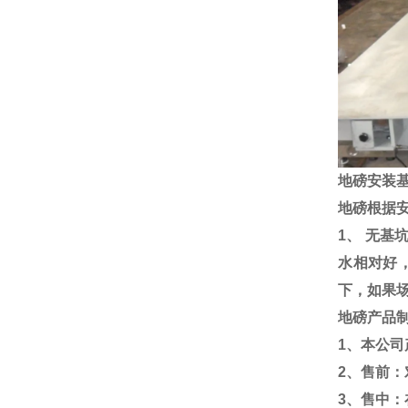
地磅
安装
地磅根据
1
、 无基
水相对好
下，如果
地磅产品
1
、本公司
2
、售前：
3
、售中：