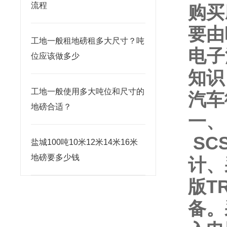
流程
购买
要由
工地一般租地磅租多大尺寸？吨
电子
位应该做多少
知识
工地一般使用多大吨位和尺寸的
汽车
地磅合适？
一、
SC
盐城100吨10米12米14米16米
地磅要多少钱
计、
版
T
备。