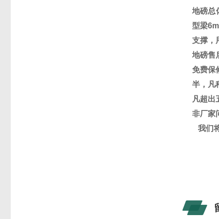
地磅总
型梁
6
支撑，
地磅售
免费保
半，凡
凡超出
非厂家
我们
润