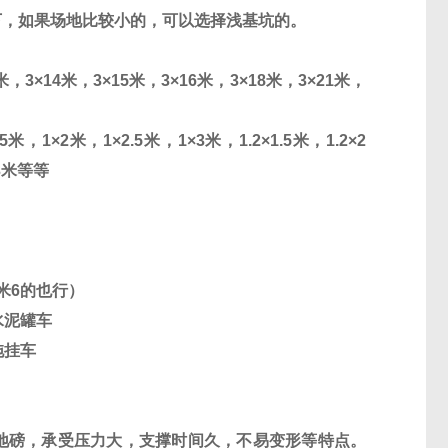
下，如果场地比较小的，可以选择浅基坑的。
米，
3
×
14
米，
3
×
15
米，
3
×
16
米，
3
×
18
米，
3
×
21
米，
.5
米，
1
×
2
米，
1
×
2.5
米，
1
×
3
米，
1.2
×
1.5
米，
1.2
×
2
3
米等等
米
6
的也行）
水泥罐车
拖挂车
地磅，承受压力大，支撑时间久，不易变形等特点。