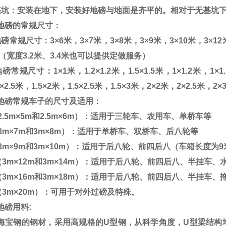
基坑：安装在地下，安装好地磅与地面是齐平的。相对于无基坑
地磅的常规尺寸：
地磅常规尺寸：
3
×
6
米，
3
×
7
米，
3
×
8
米，
3
×
9
米，
3
×
10
米，
3
×
12
（宽度
3.2
米、
3.4
米也可以提供定做服务）
地磅常规尺寸：
1
×
1
米，
1.2
×
1.2
米，
1.5
×
1.5
米，
1
×
1.2
米，
1
×
1
×
2.5
米，
1.5
×
2
米，
1.5
×
2.5
米，
1.5
×
3
米，
2
×
2
米，
2
×
2.5
米，
2
×
地磅常规车子的尺寸及适用：
2.5m
×
5m
和
2.5m
×
6m
）：适用于三轮车、农用车、单桥车等
3m
×
7m
和
3m
×
8m
）：适用于单桥车、双桥车、后八轮等
3m
×
9m
和
3m
×
10m
）：适用于后八轮、前四后八（车箱长度为
9
（
3m
×
12m
和
3m
×
14m
）：适用于后八轮、前四后八、半挂车、
（
3m
×
16m
和
3m
×
18m
）：适用于后八轮、前四后八、半挂车、
（
3m
×
20m
）：可用于对外过磅及特殊。
地磅用料
:
海宝钢的钢材，采用高规格的
U
型钢，从科学角度，
U
型梁结构