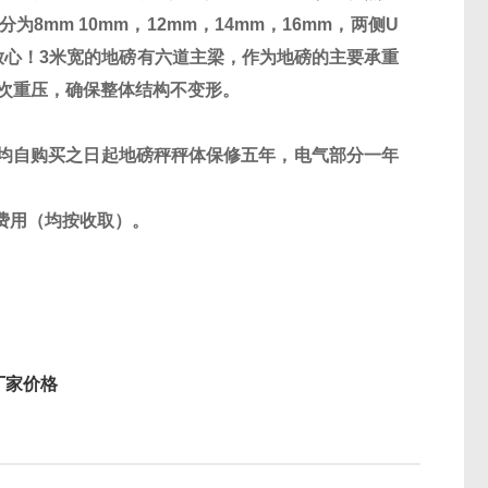
分为
8mm 10mm
，
12mm
，
14mm
，
16mm
，两侧
U
放心！
3
米宽的地磅有六道主梁，作为地磅的主要承重
次重压，确保整体结构不变形。
均自购买之日起地磅秤秤体保修五年，电气部分一年
费用（均按收取）。
价格