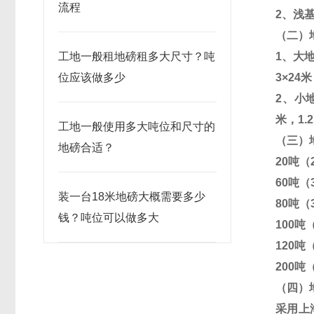
流程
2
、浅
（二）
工地一般租地磅租多大尺寸？吨
1
、大
位应该做多少
3
×
24
米
2
、小
米，
1.2
工地一般使用多大吨位和尺寸的
（三）
地磅合适？
20
吨（
60
吨（
装一台18米地磅大概需要多少
80
吨（
钱？吨位可以做多大
100
吨
120
吨
200
吨
（四）
采用上