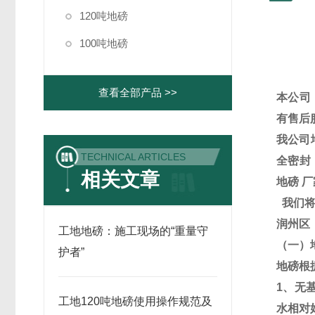
120吨地磅
100吨地磅
查看全部产品 >>
本公司
有售后
我公司
TECHNICAL ARTICLES
全密封
相关文章
地磅
厂
我们
润州区
工地地磅：施工现场的“重量守
（一）
护者”
地磅根
1
、无
工地120吨地磅使用操作规范及
水相对