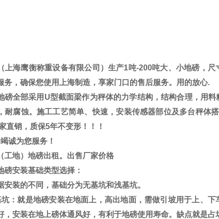
（上海鹰衡称重设备有限公司）生产
1
吨
-200
吨大、小地磅，尺
服务，确保您使用上海制造，享家门口的售后服务。用的放心
.
地磅全部采用
U
型截面梁作为秤体的力学结构，结构合理，用料
，耐腐蚀。施工工艺简单、快速，安装传感器部位及多台秤体
家直销，质保
5
年不变形！！！
将竭诚为您服务！
（工地）地磅出租。出售厂家价格
地磅安装基础类型选择：
据安装的不同，基础分为无基坑和浅基坑。
基坑：就是地磅安装在地面上，高出地面，需做引坡用于上、下
好，安装在地上磅体通风好，有利于地磅使用寿命。缺点就是占