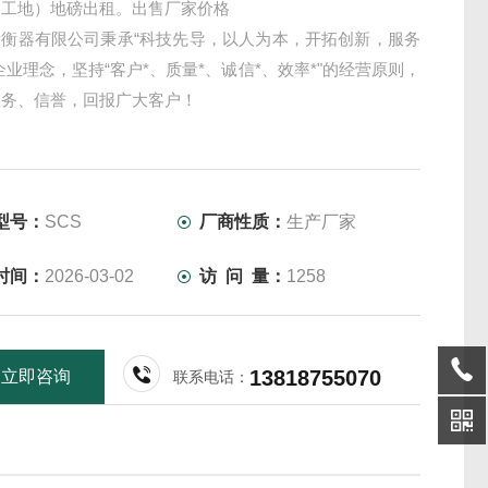
（工地）地磅出租。出售厂家价格
衡衡器有限公司秉承“科技先导，以人为本，开拓创新，服务
企业理念，坚持“客户*、质量*、诚信*、效率*"的经营原则，
服务、信誉，回报广大客户！
型号：
SCS
厂商性质：
生产厂家
时间：
2026-03-02
访 问 量：
1258
13818755070
立即咨询
联系电话：