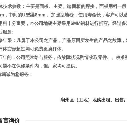
体技术参数：主要是面板、主梁、端面板的焊接，面板用料一般
mm
，中间的
U
型梁
8mm
。加强型地磅，使用寿命长，客户可以
用料十分重要，本公司地磅主梁采用
6MM
钢材进行折弯。经过多
后服务
:
修年限：凡属于本公司之产品，产品原因所发生的产品之故障，
秤体变形超过均可免费更换秤体。
五年的，公司照常给与服务，依故障状况酌情收取零件、、校准
问题不在保修条件内，但厂家均可提供。
将竭诚为您服务！
州区（工地）地磅出租。出售厂家
留言询价