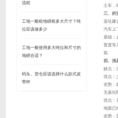
流程
土车，
三、的
工地一般租地磅租多大尺寸？吨
选址建
位应该做多少
汽车上
基础：
置度等
工地一般使用多大吨位和尺寸的
装
.
地磅合适？
四、浅
缺点：
码头、货仓应该选择什么款式皮
优点：
带秤
劣势：
无基坑
优点：
地面已
劣势：