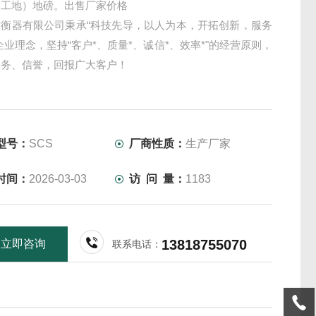
（工地）地磅。出售厂家价格
衡衡器有限公司秉承“科技先导，以人为本，开拓创新，服务
企业理念，坚持“客户*、质量*、诚信*、效率*"的经营原则，
服务、信誉，回报广大客户！
型号：
SCS
厂商性质：
生产厂家
时间：
2026-03-03
访 问 量：
1183
13818755070
立即咨询
联系电话：