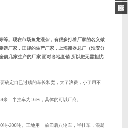
等等。现在市场鱼龙混杂，有很多打着厂家的名义做
要选厂家，正规的生产厂家，
上海衡器总厂（淮安分
全前几家生产的厂家
.
面对各地直销
.
所以您无需担忧
.
还要确定自已过磅的车长和宽，大了浪费，小了用不
选
9
米，半挂车为
16
米，具体的可以厂商。
50
吨
-200
吨。工地用，前四后八轮车，半挂车，混凝