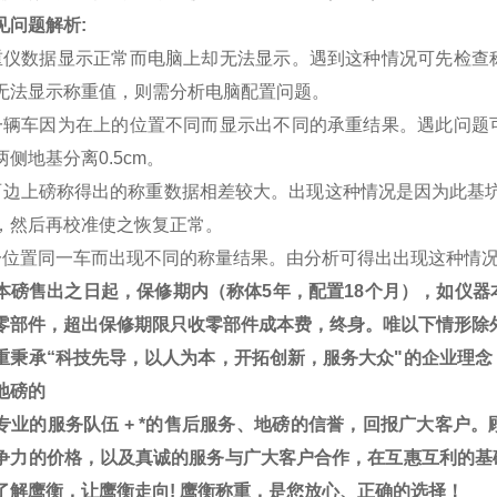
见问题解析
:
重仪数据显示正常而电脑上却无法显示。遇到这种情况可先检查
无法显示称重值，则需分析电脑配置问题。
一辆车因为在上的位置不同而显示出不同的承重结果。遇此问题
两侧地基分离
0.5cm
。
两边上磅称得出的称重数据相差较大。出现这种情况是因为此基坑
，然后再校准使之恢复正常。
一位置同一车而出现不同的称量结果。由分析可得出出现这种情
本磅售出之日起，保修期内（称体
5
年，配置
18
个月），如仪器
零部件，超出保修期限只收零部件成本费，终身。唯以下情形除
重秉承“科技先导，以人为本，开拓创新，服务大众"的企业理念
地磅的
专业的服务队伍
+
*的售后
服务、地磅的信誉，回报广大客户。
争力的价格，以及真诚的服务与广大客户合作，在互惠互利的基
了解鹰衡，让鹰衡走向
!
鹰衡称重，是您放心、正确的选择！