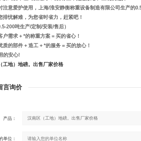
时注意爱护使用，上海
/
淮安静衡称重设备制造有限公司生产的
0.
您排忧解难，为您省时省力，赶紧吧！
0.5-200
吨生产
/
定制
/
安装
/
售后）
客户需求
+
*的称重方案
=
买的省心！
优质的部件
+
造工
+
*的服务
=
买的放心！
用的安心
!
（工地）地磅。出售厂家价格
留言询价
产品：
的单位：