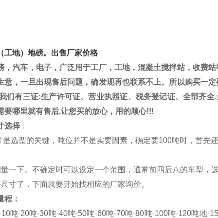
（工地）地磅。出售厂家价格
磅，汽车，电子，广泛用于工厂，工地，混凝土搅拌站，收费站
生意，一旦出现售后问题，确发现再也联系不上。所以购买一定
 我们有三证
:
生产许可证、营业执照证、税务登记证、全部齐全
.
需要哪里就有售后
,
让您买的放心，用的顺心
!!!
寸选择
：
寸是选型的关键，吨位并不是实要因素，确定要
100
吨时，首先
测量一下。不确定时可以设定一个范围，通常前四后八的车型，
好尺寸了，下面就要开始找相应的厂家询价。
量程：
-10
吨
-20
吨
-30
吨
-40
吨
-50
吨
-60
吨
-70
吨
-80
吨
-100
吨
-120
吨地
-1