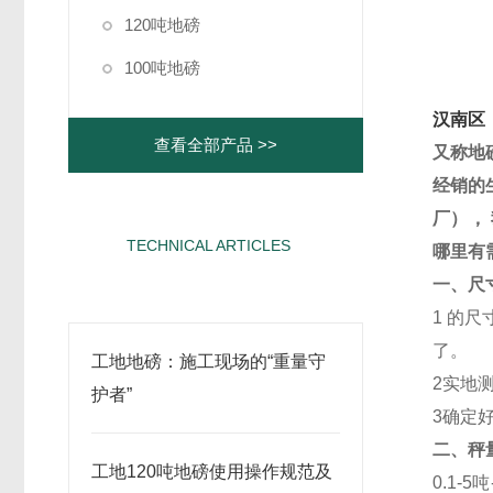
120吨地磅
100吨地磅
汉南区
查看全部产品 >>
又称地
经销的
厂）
，
TECHNICAL ARTICLES
哪里有
相关文章
一、尺
1
的尺
了。
工地地磅：施工现场的“重量守
2
实地
护者”
3
确定
二、秤
工地120吨地磅使用操作规范及
0.1-5
吨