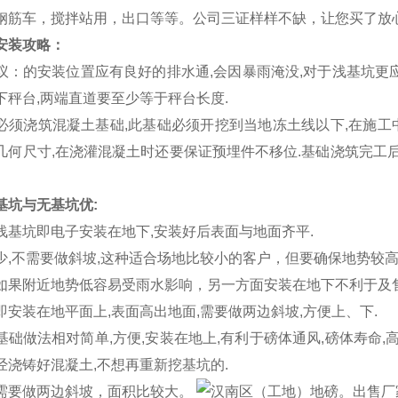
钢筋车，搅拌站用，出口等等。公司三证样样不缺，让您买了放
安装攻略：
议：的安装位置应有良好的排水通
,
会因暴雨淹没
,
对于浅基坑更
下秤台
,
两端直道要至少等于秤台长度
.
必须浇筑混凝土基础
,
此基础必须开挖到当地冻土线以下
,
在施工
几何尺寸
,
在浇灌混凝土时还要保证预埋件不移位
.
基础浇筑完工
基坑与无基坑优
:
浅基坑即电子安装在地下
,
安装好后表面与地面齐平
.
少
,
不需要做斜坡
,
这种适合场地比较小的客户，但要确保地势较
如果附近地势低容易受雨水影响，另一方面安装在地下不利于及
即安装在地平面上
,
表面高出地面
,
需要做两边斜坡
,
方便上、下
.
基础做法相对简单
,
方便
,
安装在地上
,
有利于磅体通风
,
磅体寿命
,
经浇铸好混凝土
,
不想再重新挖基坑的
.
需要做两边斜坡，面积比较大。