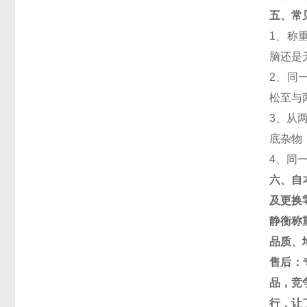
五、常
1
、称
脑还是
2
、同
松至与
3
、从
底杂物
4
、同
六、自
及更换
静衡称
品质、
售后：
品，竞
行，让