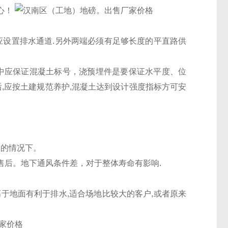
心！
应设置排水通道
.
另外两端必须有足够长度的平直路供
中应保证混凝土标号，浇预埋件是要保证水平度、位
后
,
应按土建规范养护
,
混凝土达到设计强度指标方可安
高的情况下。
售后。地下通风条件差，对于整体寿命有影响
.
高于地面有利于排水
,
适合场地比较大的客户
,
或者原来