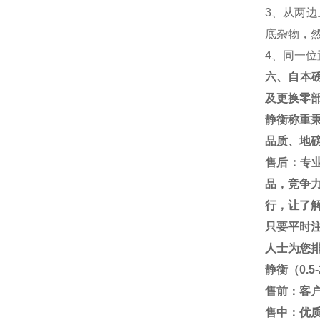
3
、从两边
底杂物，
4
、同一位
六、自本
及更换零
静衡称重
品质、地
售后：专
品，竞争
行，让了
只要平时
人士为您
静衡（
0.5
售前：客
售中：优