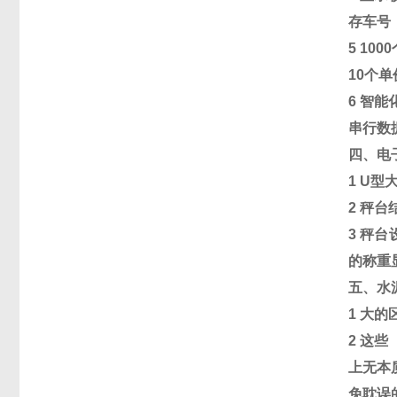
存车号
5 1000
10
个单
6
智能
串行数
四、电
1 U
型
2
秤台
3
秤台
的称重
五、水
1
大的
2
这些
上无本
免耽误