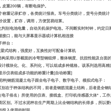
，皮重
200
辆，有断电保护。
个称重记录贮存，各类统计报表。车号分类统计，货号分类统计
价设置，贮存，调用，方便贸易结算。
化判别电池电量，自动关机保护电池。不间断实时时钟，约定日
据接口，能与大屏幕显示器或计算机相连接
子秤台：
大梁式结构，强度好，互换性好可配备计算机
结构采用
U
形截面的冷弯型钢组焊，整体钢度、抗扭性能及台面
设计模块化、化、系列化，可以组成多种规格。该系列选用高精
显示仪表组成多功能的称重计量
[
自动称重
]
泥秤
|
钢筋混凝土电子跟全电子电子、数字电子、模拟式电子
：
区别在于秤体结构的不同，前者是钢筋混凝土结构，后者是全钢
（电子俗名）所使用的仪表、接线盒、打印机传感器大体*，工
质区别。不过水泥秤在生产周期上比全钢结构的长得多，所以要
的投入使用的时间。