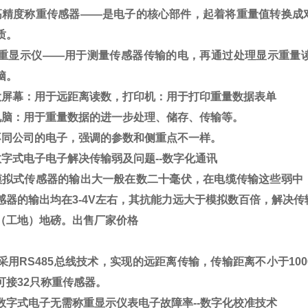
高精度称重传感器
——
是电子的核心部件，起着将重量值转换成
质。
重显示仪
——
用于测量传感器传输的电，再通过处理显示重量
脑。
大屏幕：用于远距离读数，打印机：用于打印重量数据表单
电脑：用于重量数据的进一步处理、储存、传输等。
不同公司的电子，强调的参数和侧重点不一样。
数字式电子电子解决传输弱及问题
--
数字化通讯
模拟式传感器的输出大一般在数二十毫伏，在电缆传输这些弱中
感器的输出均在
3-4V
左右，其抗能力远大于模拟数百倍，解决传
采用
RS485
总线技术，实现的远距离传输，传输距离不小于
100
可接
32
只称重传感器。
数字式电子
无需称重显示仪表电子故障率
--
数字化校准技术