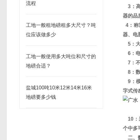
流程
3
：
器的品
工地一般租地磅租多大尺寸？吨
4
：称
位应该做多少
器、电
5
：
6
：
工地一般使用多大吨位和尺寸的
7
：
地磅合适？
8
：
9
：
盐城100吨10米12米14米16米
字式传
地磅要多少钱
10
：
个中多
二、