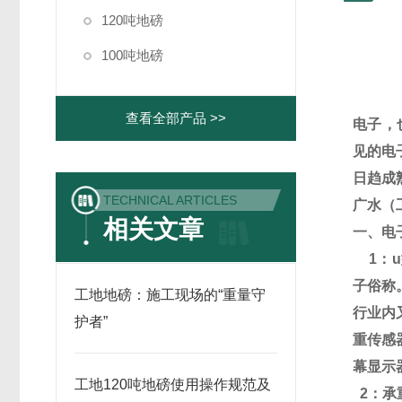
120吨地磅
100吨地磅
查看全部产品 >>
电子，
见的电
日趋成
TECHNICAL ARTICLES
广水（
相关文章
一、电
1
：
u
子俗称
工地地磅：施工现场的“重量守
行业内
护者”
重传感
幕显示
工地120吨地磅使用操作规范及
2
：承