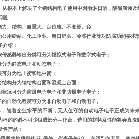
：从根本上解决了全钢结构电子使用中因雨淋日晒，酸碱腐蚀及
问题
能力、结构、自重大、定位准、不变形、免
为公用磅站、化工企业、港口码头、冷冻行业等对防腐功能要求
子
介绍：
按传感器输出分类可分为模拟式电子和数字式电子；
量分为静态电子和动态电子；
装可分为地上衡和地中衡；
台结构分为钢结构台面和混凝土台面；
用状况可分为防爆电子电子和非防爆电子电子；
子的自动化程度可分为非自动电子和自动电子。
年，随着企业水平的不断，无人值守的自动电子电子正成为未
为秤的的必不可少组成部分
—
秤台，选用的材料及性能将会直接
所售产品：
公司所售地磅秤体
5
年保修，仪表保修
2
年，包运到包安装，并对