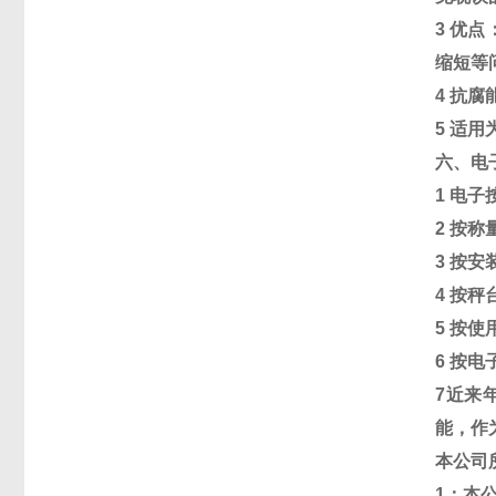
3
优点
缩短等
4
抗腐
5
适用
六、电
1
电子
2
按称
3
按安
4
按秤
5
按使
6
按电
7
近来
能，作
本公司
1
：本