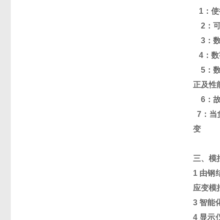
1
：
使
2
：
3
：
4
：数
5
：
正及性
6
：
7
：
当
变
三、模
1
由钢
应变模
3
智能
4
显示