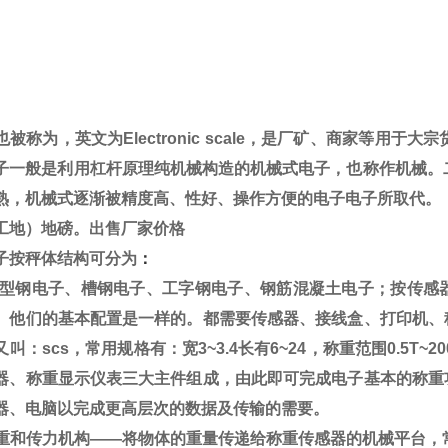
也被称为，英文为
Electronic scale
，是厂矿、商家等用于大宗
子一般是利用杠杆原理纯机械构造的机械式电子，也称作机械。
熟，机械式逐渐被精度高、性好、操作方便的电子电子所取代。
工地）地磅。出售厂家价格
子
按秤体结构可分为
：
型钢电子、槽钢电子、工字钢电子、钢筋混凝土电子；按传感
。他们的基本配置是一样的。都需要传感器、接线盒、打印机、
又叫：
scs
，常用规格有：宽
3~3.4
长有
6~24
，称重范围
0.5T~20
器、称重显示仪表三大主件组成，由此即可完成电子基本的称重
器、电脑以完成更高层次的数据及传输的需要。
重和传力机构
——
将物体的重量传递给称重传感器的机械平台，