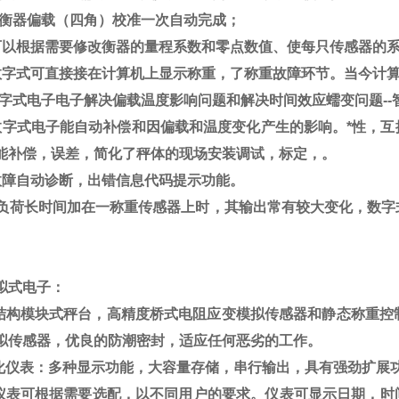
衡器偏载（四角）校准一次自动完成；
可以根据需要修改衡器的量程系数和零点数值、使每只传感器的系
数字式可直接接在计算机上显示称重，了称重故障环节。当今计
字式电子电子解决偏载温度影响问题和解决时间效应蠕变问题
--
数字式电子能自动补偿和因偏载和温度变化产生的影响。*性，互
能补偿，误差，简化了秤体的现场安装调试，标定，。
故障自动诊断，出错信息代码提示功能。
负荷长时间加在一称重传感器上时，其输出常有较大变化，数字
拟式电子：
结构模块式秤台，高精度桥式电阻应变模拟传感器和静态称重控
拟传感器，优良的防潮密封，适应任何恶劣的工作。
化仪表：多种显示功能，大容量存储，串行输出，具有强劲扩展
仪表可根据需要选配，以不同用户的要求。仪表可显示日期，时