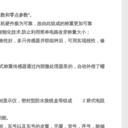
数和零点参数*。
算机硬件极为可靠，故由此组成的称重更加可靠
智能化技术
,
防止利用简单电路改变称量大小；
换性好，多只传感器并联组秤后，可用实现线性，修
式称重传感器通过内部微处理器里的，自动补偿了蠕
制显示仪，密封型防水接线盒等组成
2
桥式电阻
功能。
间，车号以及车号的皮重，毛重，货号，序号，能储