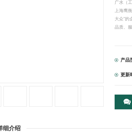
广水（
上海鹰
大众"的
品质、
产品
更新
详细介绍