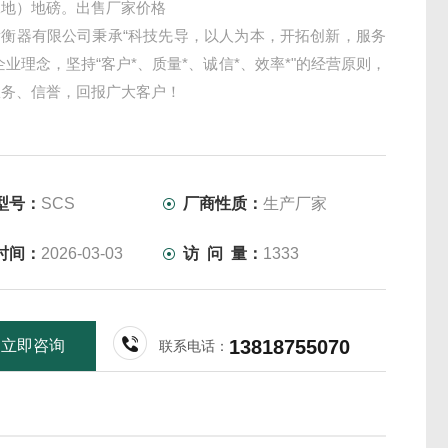
工地）地磅。出售厂家价格
衡衡器有限公司秉承“科技先导，以人为本，开拓创新，服务
企业理念，坚持“客户*、质量*、诚信*、效率*"的经营原则，
服务、信誉，回报广大客户！
型号：
SCS
厂商性质：
生产厂家
时间：
2026-03-03
访 问 量：
1333
13818755070
立即咨询
联系电话：