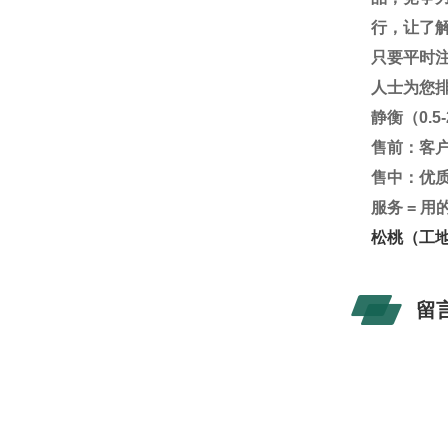
行，让了
只要平时
人士为您
静衡（
0.5
售前：客
售中：优
服务
=
用
松桃（工
留