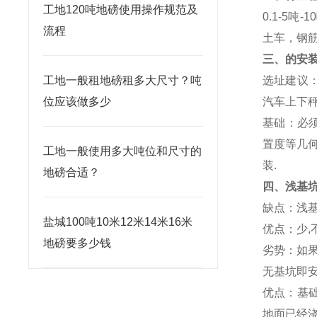
工地120吨地磅使用操作规范及
0.1-5
吨
-10
流程
土车，钢
三、的安
工地一般租地磅租多大尺寸？吨
选址建议
位应该做多少
汽车上下
基础：必
置度等几
工地一般使用多大吨位和尺寸的
装
.
地磅合适？
四、浅基
缺点：浅
盐城100吨10米12米14米16米
优点：少
,
地磅要多少钱
劣势：如
无基坑即
优点：基
地面已经