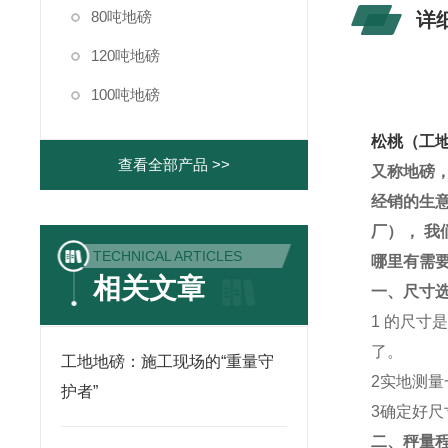
80吨地磅
详
120吨地磅
100吨地磅
松桃（工
查看全部产品 >>
又称地磅
经销的生
厂）
， 我
TECHNICAL ARTICLES
哪里有需
相关文章
一、尺寸
1
的尺寸
了。
工地地磅：施工现场的“重量守
2
实地测量
护者”
3
确定好尺
二、秤量