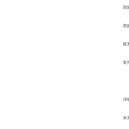
您
您
联
常
详
补