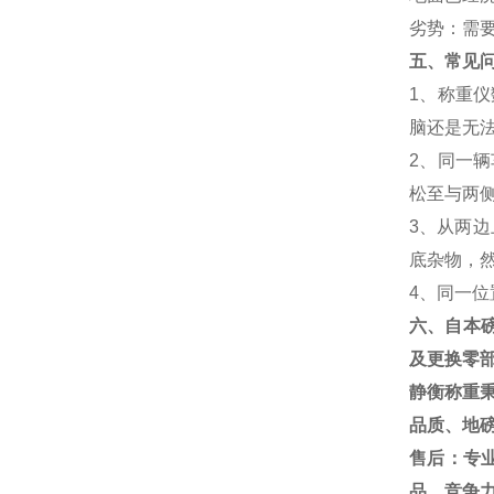
劣势：需
五、常见
1
、称重仪
脑还是无
2
、同一辆
松至与两
3
、从两边
底杂物，
4
、同一位
六、自本
及更换零
静衡称重
品质、地
售后：专
品，竞争