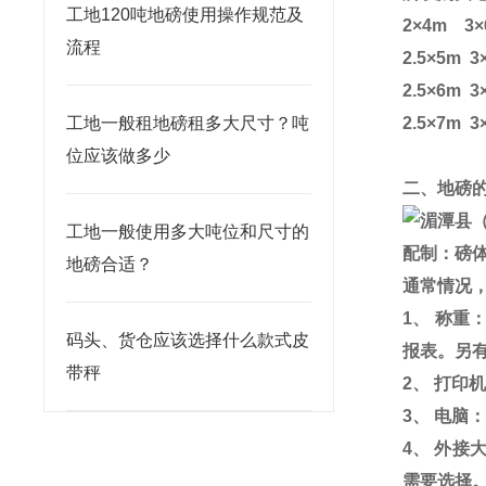
工地120吨地磅使用操作规范及
2
×
4m
3
×
流程
2.5
×
5m
3
2.5
×
6m
3
工地一般租地磅租多大尺寸？吨
2.5
×
7m
3
位应该做多少
二、地磅
工地一般使用多大吨位和尺寸的
配制：磅
地磅合适？
通常情况
1
、 称重
码头、货仓应该选择什么款式皮
报表。另
带秤
2
、 打印
3
、 电脑
4
、 外接
需要选择