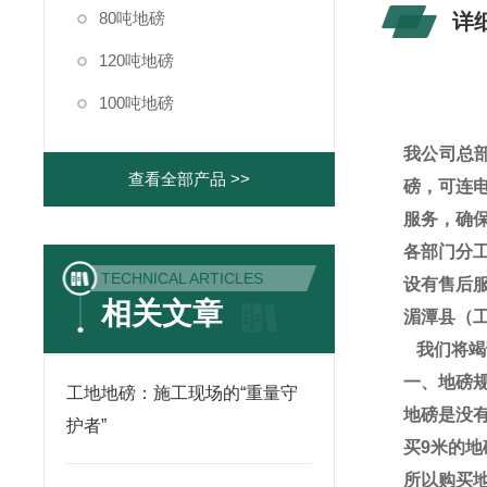
80吨地磅
详
120吨地磅
100吨地磅
我公司总
查看全部产品 >>
磅，可连
服务，确
各部门分
TECHNICAL ARTICLES
设有售后
相关文章
湄潭县（
我们将竭
一、地磅
工地地磅：施工现场的“重量守
地磅是没
护者”
买
9
米的地
所以购买