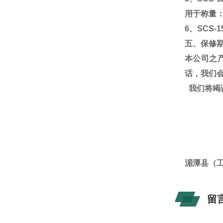
用于称量
6
、
SCS-1
五、保修
本公司之
话，我们
我们将竭
湄潭
湄潭县（
留