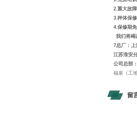
2.
重大故
3.
秤体保
4.
保修期
我们将竭
7
总厂：上
江苏淮安
公司总部
福泉（工
留