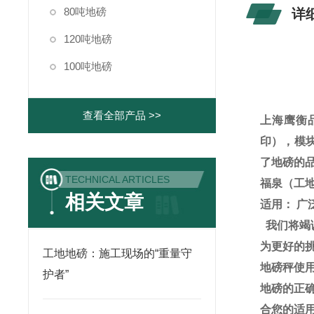
80吨地磅
详
120吨地磅
100吨地磅
查看全部产品 >>
上海鹰衡
印），模
了地磅的
TECHNICAL ARTICLES
福泉（工
相关文章
适用：
广
我们将竭
为更好的
工地地磅：施工现场的“重量守
地磅秤使
护者”
地磅的正
合您的适