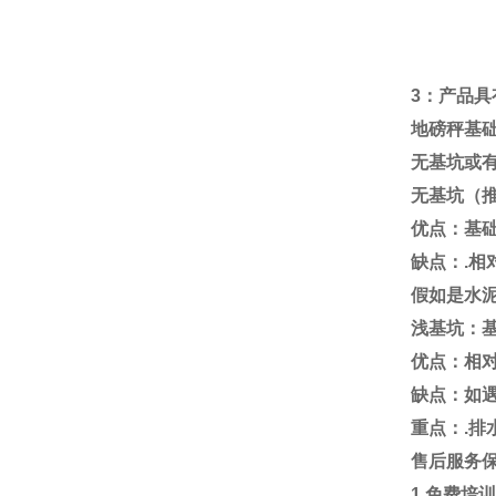
3
：产品具
地磅秤基
无基坑或
无基坑（
优点：基
缺点：
.
相
假如是水
浅基坑：
优点：相
缺点：如
重点：
.
排
售后服务
1.
免费培