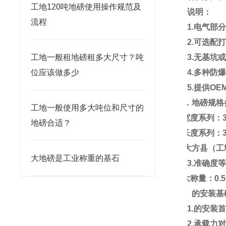
工地120吨地磅使用操作规范及
说明：
流程
1.
电气部
2.
可选配
工地一般租地磅租多大尺寸？吨
3.
无基坑
位应该做多少
4.
多种防
5.
提供
OE
三．
地磅
规格
工地一般使用多大吨位和尺寸的
1.
宽度系列：
地磅合适？
2.
长度系列：
大地磅是工业称重的基石
3.
准确度
4.
大称量：
0.5
四、的安装基
1
.
的安装
2.
承载力