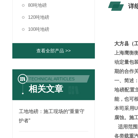
80吨地磅
详
120吨地磅
100吨地磅
大方县（
查看全部产品 >>
上海鹰衡
动定量包
期的合作
TECHNICAL ARTICLES
一、简述
相关文章
地磅配置
能，也可
本司采用
U
工地地磅：施工现场的“重量守
腐蚀。施
护者”
一、
适用范围
各类载重