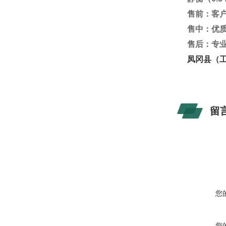
售前：客
售中：优
售后：专
凤冈县（
留
您
您