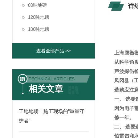
80吨地磅
详
120吨地磅
100吨地磅
查看全部产品 >>
上海鹰衡
从科学角
声波探伤
TECHNICAL ARTICLES
凤冈县（
相关文章
选购应注
一、
选要
因为电子
工地地磅：施工现场的“重量守
修一年。
护者”
二、
选要
怕雷击和