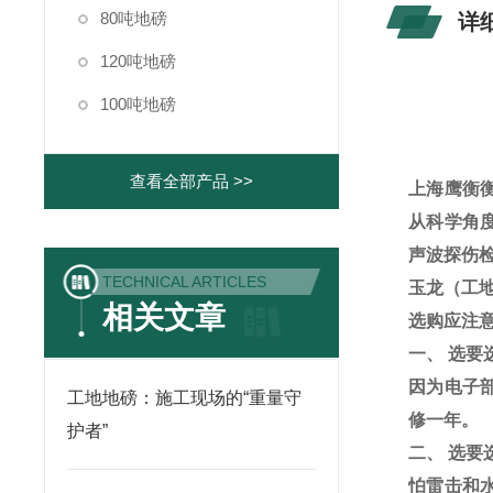
80吨地磅
详
120吨地磅
100吨地磅
查看全部产品 >>
上海鹰衡
从科学角
声波探伤
TECHNICAL ARTICLES
玉龙（工
相关文章
选购应注
一、
选要
因为电子
工地地磅：施工现场的“重量守
修一年。
护者”
二、
选要
怕雷击和