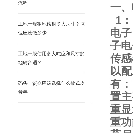
流程
一、
1
：
工地一般租地磅租多大尺寸？吨
电子
位应该做多少
子电
工地一般使用多大吨位和尺寸的
传感
地磅合适？
以配
有：
码头、货仓应该选择什么款式皮
带秤
置主
重显
重功