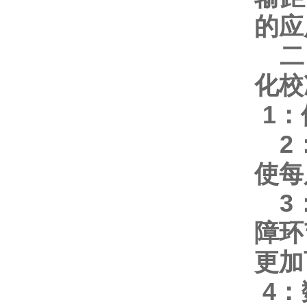
的应
二
化校
1
：
2
使每
3
障环
更加
4
：