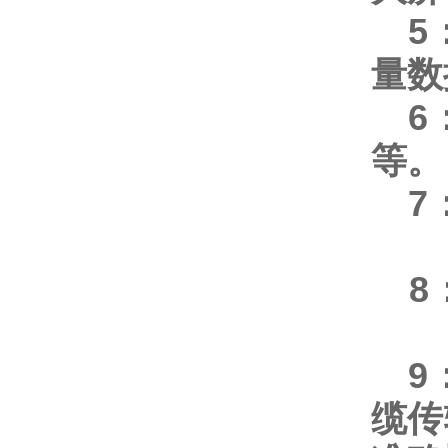
5
量
6
等。
7
8
9
缆传