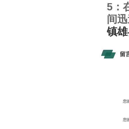
5
：
间迅
镇雄
留
您
您