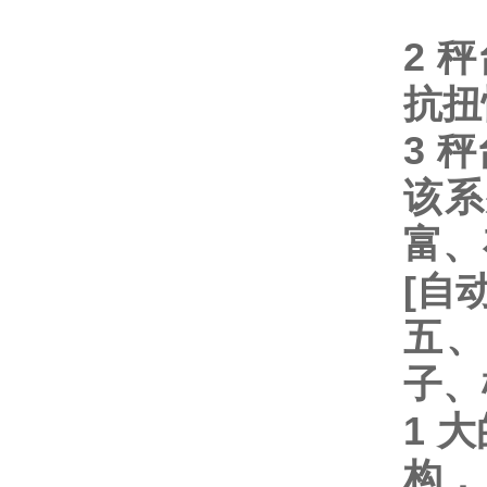
2
秤
抗扭
3
秤
该系
富、
[
自
五
子、
1
大
构，