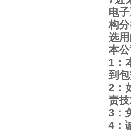
电子
构分
选用
本公
1
：
到包
2
：
责技
3
：
4
：