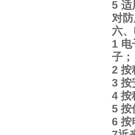
5
适
对防
六、
1
电
子；
2
按
3
按
4
按
5
按
6
按
7
近