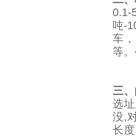
0.1-
吨
-1
车，
等。
三、
选址
没
,
长度