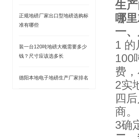
生产
哪里
正规地磅厂家出口型地磅选购标
准有哪些
一、
1
的
装一台120吨地磅大概需要多少
100
钱？尺寸应该选多长
费，
德阳本地电子地磅生产厂家排名
2
实
四后
商。
3
确
二、