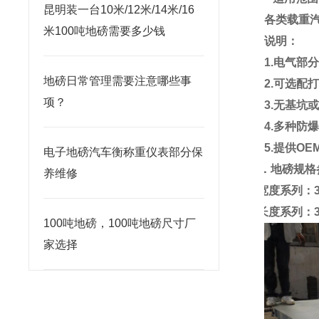
昆明装一台10米/12米/14米/16
各类载重
米100吨地磅需要多少钱
说明：
1.
电气部
地磅日常管理需要注意哪些事
2.
可选配
项？
3.
无基坑
4.
多种防
5.
提供
OE
电子地磅汽车衡称重仪表部分保
三．
地磅
规格
养维修
1.
宽度系列：
2.
长度系列：
100吨地磅，100吨地磅尺寸厂
家选择