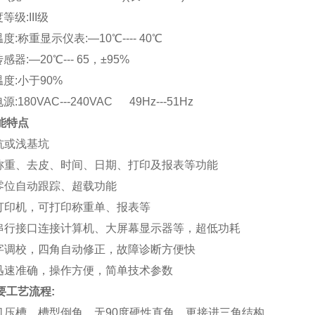
度等级
:III
级
温度
:
称重显示仪表
:—10
℃
---- 40
℃
传感器
:—20
℃
--- 65
，
±95%
温度
:
小于
90%
电源
:180VAC---240VAC 49Hz---51Hz
能特点
坑或浅基坑
称重、去皮、时间、日期、打印及报表等功能
零位自动跟踪、超载功能
打印机，可打印称重单、报表等
串行接口连接计算机、大屏幕显示器等，超低功耗
字调校，四角自动修正，故障诊断方便快
迅速准确，操作方便，简单技术参数
要工艺流程
:
机压槽，槽型倒角，无
90
度硬性直角，更接进三角结构。