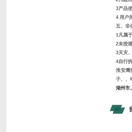
3
产品
4
用户
五、非
1
凡属
2
未按
3
天灾
4
自行
淮安鹰
子、、
湖州市