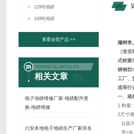
120吨地磅
100吨地磅
查看全部产品 >>
湖州市
（淮安
式称重
TECHNICAL ARTICLES
锈钢防
相关文章
工厂、
流等行
一、
规
电子地磅维修厂家-地磅配件更
1
称量
:
换-地磅维修
2
尺寸
台面
六安本地电子地磅生产厂家排名
宽
×
长