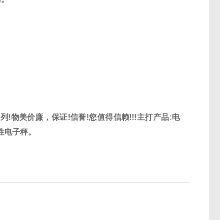
系列
!
物美价廉，保证
!
信誉
!
您值得信赖
!!!
主打产品
:
电
性电子秤。