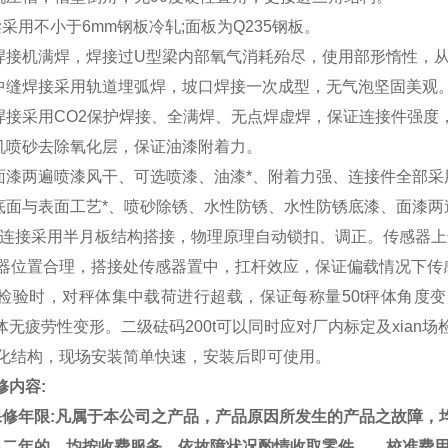
梁采用不小于
6mm
钢板冷轧
;
面板为
Q235
钢板。
焊接机满焊，焊接过
U
型梁内部氧气消耗殆尽，使用部形惰性，
中缝焊接采用轨道埋弧焊，坡口焊接一次成型，无气泡坚固美观
焊接采用
CO2
保护焊接、全满焊、无点焊虚焊，保证连接件强度
机喷砂去除氧化层，保证油漆附着力。
面漆两遍喷漆风干、可选喷漆、油漆*、附着力强、连接件全部采
底面与表面工艺*、喷砂除锈、水性防锈、水性防锈底漆、面漆两
连接采用半月板结构搭接，物理原理自动锁扣、调正。传感器上
器位置合理，搭接处传感器置中，扛杆效应，保证偏载情况下传
检验时，对秤体集中载荷进行超载，保证每称量
50t
秤体角度变
体无疲劳性变形。二级砝码
200t
可以同时应对厂内标定及
xian
场
化结构，现场安装简单快速，安装后即可使用。
修内容
:
保修年限
:
凡属于本公司之产品，产品原因所发生的产品之故障，
出二年的，均按收费服务，依故障状况酌情收取零件、、校准费