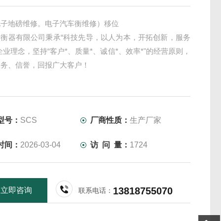
电子地磅维修。电子汽车衡维修）移位
衡衡器有限公司秉承“科技先导，以人为本，开拓创新，服务
企业理念，坚持“客户*、质量*、诚信*、效率*"的经营原则，
服务、信誉，回报广大客户！
型号：
SCS
厂商性质：
生产厂家
时间：
2026-03-04
访 问 量：
1724
13818755070
立即咨询
联系电话：