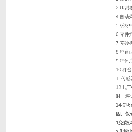
2 U
型
4
自动
5
板材
6
零件
7
喷砂
8
秤台
9
秤体
10
秤台
11
传感
12
出厂
时，秤
14
模块
四、保
1
免费
2
凡超