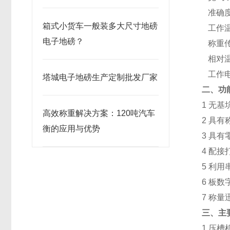
准确
箱式小货车一般装多大尺寸地磅
工作
电子地磅？
称重
相对
工作
塔城电子地磅生产定制批发厂家
二、功
1
无基
高效称重解决方案：120吨汽车
2
具有
衡的应用与优势
3
具有
4
配接
5
利用
6
板数
7
称量
三、主
1
压槽