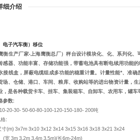
详细介绍
。电子汽车衡）移位
鹰衡生产厂家
-
上海鹰衡总厂）
秤台设计模块化、化、系列化、
传感器、功能丰富、存储功能强，带蓄电池具有断电续用功能的
水接线盒，屏蔽电缆组成多功能的稳重计量。计量性能*、准确
货场、仓储、港口、车间、粮库、收购站等的进出物资计量，生
业，是各种载货卡车、挂车、集装箱车、自卸车、农用车，罐车
格参数
:
1
0-20-30- 50-60-80-100-120-150-180- 200
吨
规格
:
尺寸
(m) 3x7m 3x10 3x12 3x14 3x15 3x16 3x18 3x21 3x24
(
宽
3m 3.2m 3.4m 3.5m)(
长
6m-24m)