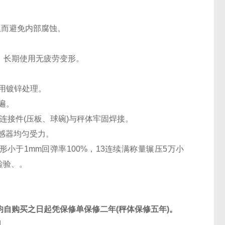
从而避免内部腐蚀。
。
，长期使用无疲劳变形。
用镀锌处理。
遍。
连接件
(
压板、球碗
)
与秤体牢固焊接。
感器均匀受力。
形小于
1mm
回弹率
100%
，
13
连续满称量辗压
5
万小
检验、。
均自购买之日起凭保修单保修二年
(
秤体保修五年
)
。
用。