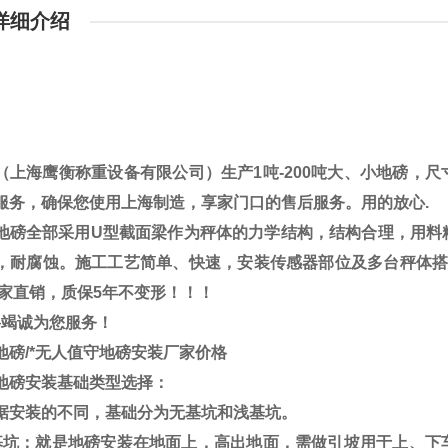
详细介绍
（上海鹰衡称重设备有限公司）生产
1
吨
-200
吨大、小地磅，尺
服务，确保您使用上海制造，享家门口的售后服务。用的放心
.
地磅全部采用
U
型截面梁作为秤体的力学结构，结构合理，用料
，耐腐蚀。施工工艺简单、快速，安装传感器部位及多台秤体
家直销，质保
5
年不变形！！！
将竭诚为您服务！
地磅/*无人值守地磅安装厂家价格
地磅安装基础类型选择：
据安装的不同，基础分为无基坑和浅基坑。
基坑：就是地磅安装在地面上，高出地面，需做引坡用于上、下