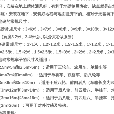
好，安装在地上磅体通风好，有利于地磅使用寿命。缺点就是占
基坑：安装在地下，安装好地磅与地面是齐平的。相对于无基坑
地磅的常规尺寸：
地磅常规尺寸：
3
×
6
米，
3
×
7
米，
3
×
8
米，
3
×
9
米，
3
×
10
米，
3
×
12
（宽度
3.2
米、
3.4
米也可以提供定做服务）
地磅常规尺寸：
1
×
1
米，
1.2
×
1.2
米，
1.5
×
1.5
米，
1
×
1.2
米，
1
×
1
×
2.5
米，
1.5
×
2
米，
1.5
×
2.5
米，
1.5
×
3
米，
2
×
2
米，
2
×
2.5
米，
2
×
地磅常规车子的尺寸及适用：
2.5m
×
5m
和
2.5m
×
6m
）：适用于三轮车、农用车、单桥车等
3m
×
7m
和
3m
×
8m
）：适用于单桥车、双桥车、后八轮等
3m
×
9m
和
3m
×
10m
）：适用于后八轮、前四后八（车箱长度为
9
（
3m
×
12m
和
3m
×
14m
）：适用于后八轮、前四后八、半挂车、
（
3m
×
16m
和
3m
×
18m
）：适用于后八轮、前四后八、半挂车、
（
3m
×
20m
）：可用于对外过磅及特殊。
地磅用料
: