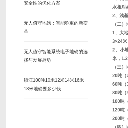
安全性的优化方案
水相对
2
、浅
无人值守地磅：智能称重的新变
（二）
革
1
、大
3
×
24
米
2
、小
无人值守智能系统电子地磅的选
米，
1.2
择与发展趋势
（三）
20
吨（
镇江100吨10米12米14米16米
60
吨（
18米地磅要多少钱
80
吨（
100
吨
120
吨
200
吨
（四）