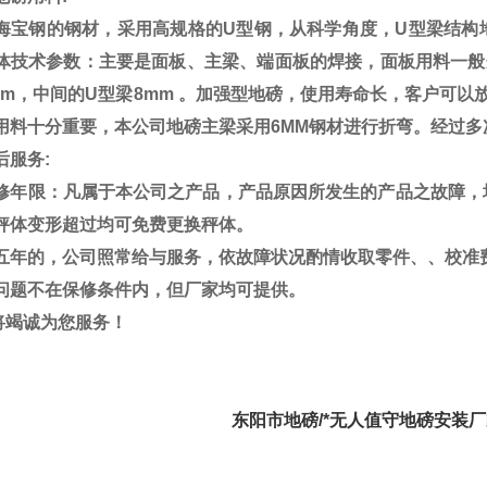
海宝钢的钢材，采用高规格的
U
型钢，从科学角度，
U
型梁结构
体技术参数：主要是面板、主梁、端面板的焊接，面板用料一般
mm
，中间的
U
型梁
8mm
。加强型地磅，使用寿命长，客户可以
用料十分重要，本公司地磅主梁采用
6MM
钢材进行折弯。经过多
后服务
:
修年限：凡属于本公司之产品，产品原因所发生的产品之故障，
秤体变形超过均可免费更换秤体。
五年的，公司照常给与服务，依故障状况酌情收取零件、、校准
问题不在保修条件内，但厂家均可提供。
将竭诚为您服务！
阳市地磅/*无人值守地磅安装厂家