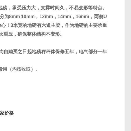
地磅，承受压力大，支撑时间久，不易变形等特点。
分为
8mm 10mm
，
12mm
，
14mm
，
16mm
，两侧
U
放心！
3
米宽的地磅有六道主梁，作为地磅的主要承重
次重压，确保整体结构不变形。
均自购买之日起地磅秤秤体保修五年，电气部分一年
费用（均按收取）。
价格