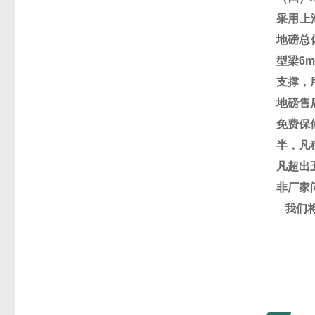
采用上
地磅总
型梁
6
支撑，
地磅售
免费保
半，凡
凡超出
非厂家
我们
东