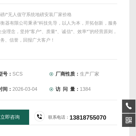
磅/*无人值守系统地磅安装厂家价格
衡衡器有限公司秉承“科技先导，以人为本，开拓创新，服务
企业理念，坚持“客户*、质量*、诚信*、效率*"的经营原则，
服务、信誉，回报广大客户！
型号：
SCS
厂商性质：
生产厂家
时间：
2026-03-04
访 问 量：
1384
13818755070
立即咨询
联系电话：