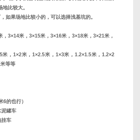
场地比较大。
下，如果场地比较小的，可以选择浅基坑的。
米，
3
×
14
米，
3
×
15
米，
3
×
16
米，
3
×
18
米，
3
×
21
米，
.5
米，
1
×
2
米，
1
×
2.5
米，
1
×
3
米，
1.2
×
1.5
米，
1.2
×
2
3
米等等
米
6
的也行）
水泥罐车
拖挂车