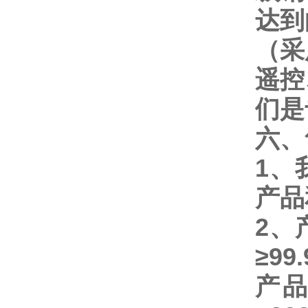
达到
（采
遥控
们是
六、
1
、
产品
2
、
≥
99
产