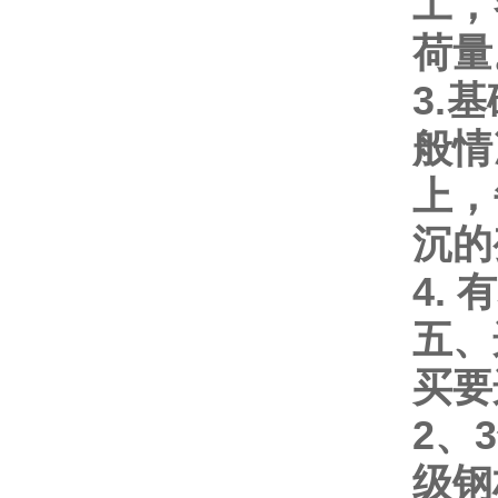
工，
荷量
3.
基
般情
上，
沉的
4.
有
五、
买要
2
、
3
级钢