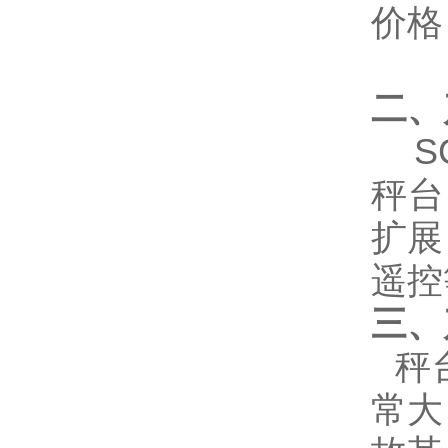
二、
S
秤台
扩展
遥控
三、
秤
常大