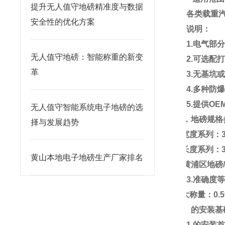
提升无人值守地磅精准度与数据
各类载重
安全性的优化方案
说明：
1.
电气部
无人值守地磅：智能称重的新变
2.
可选配
革
3.
无基坑
4.
多种防
5.
提供
OE
无人值守智能系统电子地磅的选
三．
地磅
规格
择与发展趋势
1.
宽度系列：
2.
长度系列：
黄山本地电子地磅生产厂家排名
3.
准确度
4.
大称量：
0.5
四、的安装基
1
.
的安装