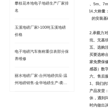
攀枝花本地电子地磅生产厂家排
3m
、
5m
、
7
名
III
级
4.
大称量
四、的安装基
玉溪地磅厂家/-100吨玉溪地磅
2.
承载力
价格
坑、无基坑
五、选购
电子地磅汽车衡称重仪表部分保
买要选称
养维修
家免费保
感器）数
丽水地磅厂家-台州地磅供应-温
六、售后
州地磅销售-金华地磅生产-衢州
1
、我们的
地磅价格
产品发货
休，遇到
时内做出