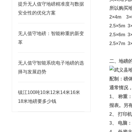
提升无人值守地磅精准度与数据
所以购买
安全性的优化方案
2
×
4m
3
×
2.5
×
5m
3
无人值守地磅：智能称重的新变
2.5
×
6m
3
革
2.5
×
7m
3
二、地磅
无人值守智能系统电子地磅的选
择与发展趋势
配制：磅
通常情况
镇江100吨10米12米14米16米
1
、 称重
18米地磅要多少钱
报表。另
2
、 打印
3
、 电脑
4
、 外接