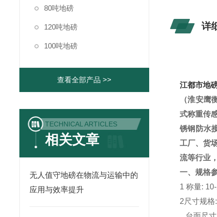
80吨地磅
详
120吨地磅
100吨地磅
查看全部产品 >>
江都市地磅
（淮安鹰
式称重传
TECHNICAL ARTICLES
锈钢防水
相关文章
工厂、货
流等行业
一、
规格
无人值守地磅在物流与运输中的
1
称量
:
1
0
应用与效率提升
2
尺寸规格
台面尺寸