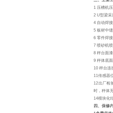
1
压槽机
2 U
型梁采
4
自动焊
5
板材中
6
零件焊
7
喷砂机
8
秤台面漆
9
秤体底面
10
秤台连
11
传感器
12
出厂检
时，秤体
14
模块化
四、保修