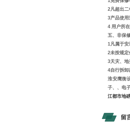
1
免费保修
2
凡超出二
3
产品使用
4
用户所
五、非保
1
凡属于安
2
未按规定
3
天灾、地
4
自行拆卸
淮安鹰衡
子、、电
江都市地磅
留