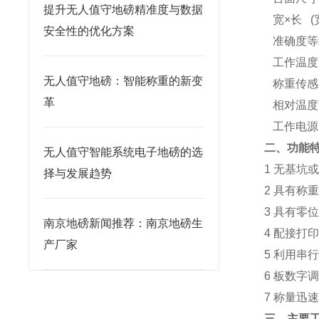
提升无人值守地磅精准度与数据
宽
×
长
(
安全性的优化方案
准确度等
工作温度
无人值守地磅：智能称重的新变
称重传感
革
相对温度
工作电源
二、功能
无人值守智能系统电子地磅的选
1
无基坑
择与发展趋势
2
具有称
3
具有零
南京地磅新闻推荐：南京地磅生
4
配接打
产厂家
5
利用串
6
板数字
7
称量迅
三、主要