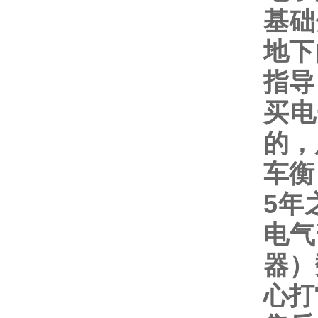
基础
地下
指导
买电
的，
车衡
5
年
电气
器）
心打