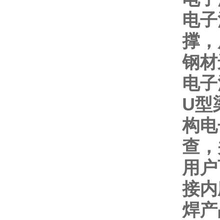
电子
撑，
钢材
电子
U
型
构电
查，
用户
接内
焊产