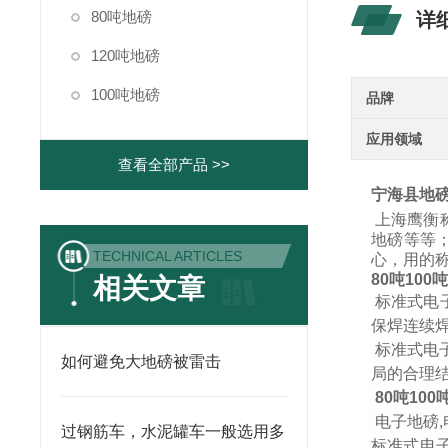
80吨地磅
详
120吨地磅
100吨地磅
品牌
应用领域
查看全部产品 >>
宁海县地
上海鹰衡
地磅等等
TECHNICAL ARTICLES
心，用的
80
吨
100
相关文章
标准式电
保焊连续
标准式电
如何避免大地磅被雷击
局的合理
80
吨
100
电子地磅
,
过钢筋车，水泥罐车一般选用多
标准式电