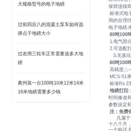
大规格型号的电子地磅
保焊连续
标准式电
局的合理
过前四后八的混凝土泵车如何选
电子地磅
,
择点子地磅大小
80
吨
100
1.
电气部
2.
可选配
过农用三轮车正常需要选多大地
3.
无基
磅
80
吨
100
高精度△
MCS-51
衢州装一台100吨10米12米14米
标准
Rs 2
地磅
打印
16米地磅需要多少钱
时间修改
参数设定
注：
免费
凡属于
十八个月
一个电话
,