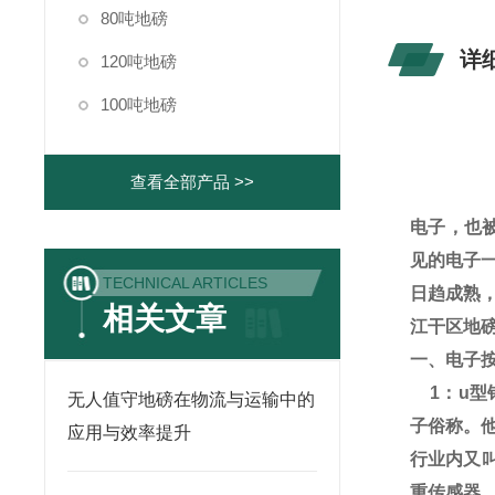
80吨地磅
详
120吨地磅
100吨地磅
查看全部产品 >>
电子，
也
见的电子
TECHNICAL ARTICLES
日趋成熟
相关文章
江干区地磅
一、电子
1
：
u
型
无人值守地磅在物流与运输中的
子俗称。
应用与效率提升
行业内又
重传感器