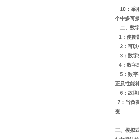
10
：采
个中多可
二、
数
1
：
使衡
2
：
可以
3
：数字
4
：数字
5
：数字
正及性能
6
：
故障
7
：
当负
变
三、模拟