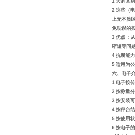
1
大的区
2
这些（电
上无本质
免耽误的
3
优点：
缩短等问
4
抗腐能
5
适用为
六、电子
1
电子按
2
按称量
3
按安装
4
按秤台
5
按使用
6
按电子