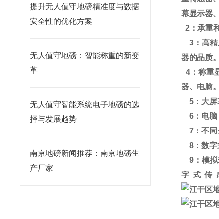
提升无人值守地磅精准度与数据
幕显示器
安全性的优化方案
2
：承重
3
：高精
无人值守地磅：智能称重的新变
器的品质
革
4
：称重
器、电脑
5
：大屏
无人值守智能系统电子地磅的选
6
：电脑
择与发展趋势
7
：不同
8
：数字
南京地磅新闻推荐：南京地磅生
9
：模拟
产厂家
字式传