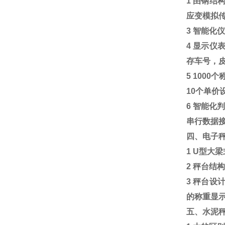
1
由钢结
应变模拟
3
智能化
4
显示仪
存车号，
5 1000
个
10
个单价
6
智能化
串行数据
四、电子
1 U
型大梁
2
秤台结
3
秤台设
的称重显
五、水泥