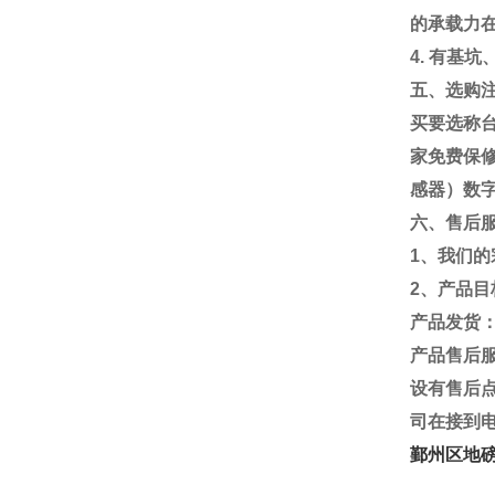
的承载力
4.
有基坑
五、选购
买要选称
家免费保
感器）数
六、售后
1
、我们的
2
、产品目
产品发货
产品售后
设有售后
司在接到
鄞州区地磅