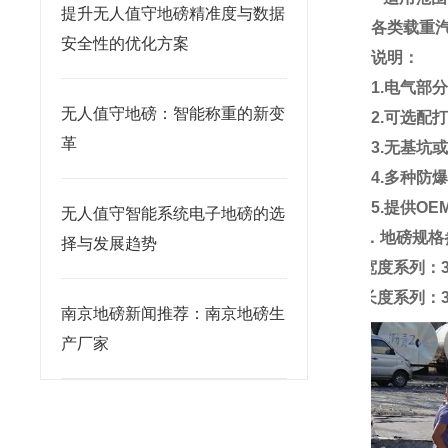
提升无人值守地磅精准度与数据
各类载重
安全性的优化方案
说明：
1.
电气部
无人值守地磅：智能称重的新变
2.
可选配
革
3.
无基坑
4.
多种防
5.
提供
OE
无人值守智能系统电子地磅的选
三．
地磅
规格
择与发展趋势
1.
宽度系列：
2.
长度系列：
南京地磅新闻推荐：南京地磅生
产厂家