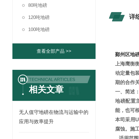
80吨地磅
详
120吨地磅
100吨地磅
查看全部产品 >>
鄞州区地磅
上海鹰衡
动定量包
TECHNICAL ARTICLES
期的合作
相关文章
一、简述
地磅配置
能，也可
无人值守地磅在物流与运输中的
本司采用
U
应用与效率提升
腐蚀。施
一、
适用范围