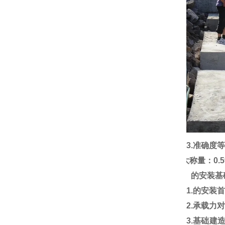
3.
准确度
4.
大称量：
0.5
四、的安装基
1
.
的安装
2.
承载力
3.
基础建