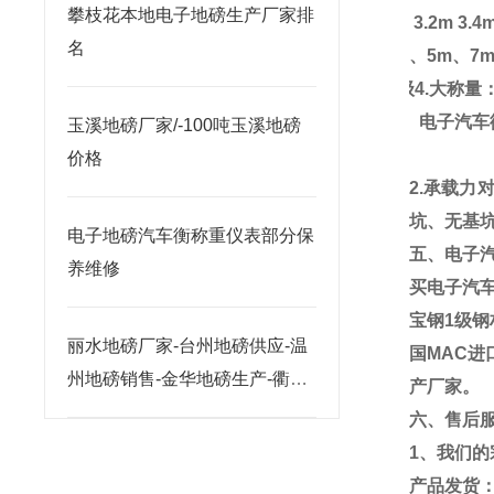
攀枝花本地电子地磅生产厂家排
3m 3.2m 3.4
名
3m
、
5m
、
7
III
级
4.
大称量
四、电子汽车
玉溪地磅厂家/-100吨玉溪地磅
价格
2.
承载力
坑、无基坑
电子地磅汽车衡称重仪表部分保
五、电子
养维修
买电子汽
宝钢
1
级钢
丽水地磅厂家-台州地磅供应-温
国
MAC
进
州地磅销售-金华地磅生产-衢州
产厂家。
地磅价格
六、售后
1
、我们的
产品发货