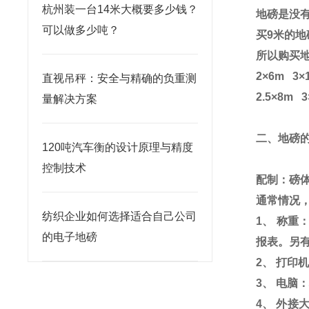
杭州装一台14米大概要多少钱？
地磅是没
可以做多少吨？
买
9
米的地
所以购买
2
×
6m
3
×
直视吊秤：安全与精确的负重测
2.5
×
8m
3
量解决方案
二、地磅
120吨汽车衡的设计原理与精度
控制技术
配制：磅
通常情况
纺织企业如何选择适合自己公司
1
、 称重
的电子地磅
报表。另
2
、 打印
3
、 电脑
4
、 外接