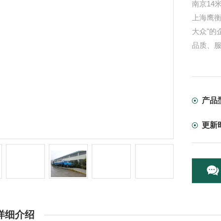
南京14
上海鹰
大众"的
品质、
产品
更新
详细介绍