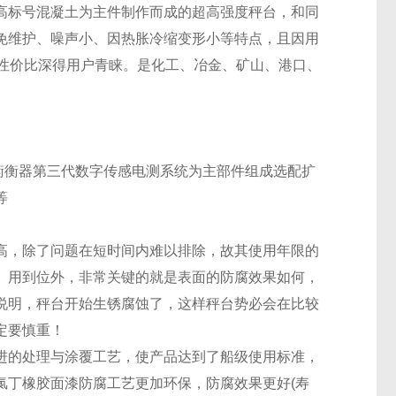
高标号混凝土为主件制作而成的超高强度秤台，和同
免维护、噪声小、因热胀冷缩变形小等特点，且因用
性价比深得用户青睐。是化工、冶金、矿山、港口、
衡衡器第三代数字传感电测系统为主部件组成选配扩
等
高，除了问题在短时间内难以排除，故其使用年限的
、用到位外，非常关键的就是表面的防腐效果如何，
说明，秤台开始生锈腐蚀了，这样秤台势必会在比较
定要慎重！
进的处理与涂覆工艺，使产品达到了船级使用标准，
氯丁橡胶面漆防腐工艺更加环保，防腐效果更好
(
寿