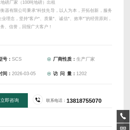
米地磅厂家（100吨地磅）出租
衡衡器有限公司秉承“科技先导，以人为本，开拓创新，服务
企业理念，坚持“客户*、质量*、诚信*、效率*"的经营原则，
服务、信誉，回报广大客户！
型号：
SCS
厂商性质：
生产厂家
时间：
2026-03-05
访 问 量：
1202
13818755070
立即咨询
联系电话：