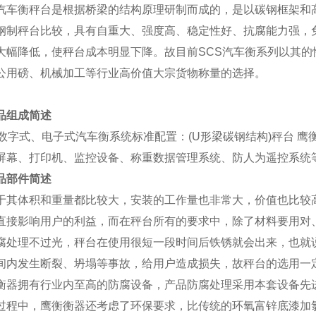
汽车衡秤台是根据桥梁的结构原理研制而成的，是以碳钢框架和
钢制秤台比较，具有自重大、强度高、稳定性好、抗腐能力强，
大幅降低，使秤台成本明显下降。故目前
SCS
汽车衡系列以其的
公用磅、机械加工等行业高价值大宗货物称量的选择。
品组成简述
数字式、电子式汽车衡系统标准配置：
(U
形梁碳钢结构
)
秤台
鹰
屏幕、打印机、监控设备、称重数据管理系统、防人为遥控系统
品部件简述
于其体积和重量都比较大，安装的工作量也非常大，价值也比较
直接影响用户的利益，而在秤台所有的要求中，除了材料要用对
腐处理不过光，秤台在使用很短一段时间后铁锈就会出来，也就
间内发生断裂、坍塌等事故，给用户造成损失，故秤台的选用一
衡器拥有行业内至高的防腐设备，产品防腐处理采用本套设备先
过程中，鹰衡衡器还考虑了环保要求，比传统的环氧富锌底漆加