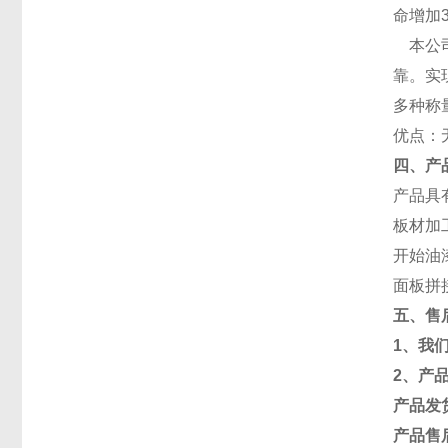
命增加
本公
靠。实
多种称
优点：
四、产
产品具
板材加
开始油
面板拼
五、售
1
、我
2
、产
产品发
产品售