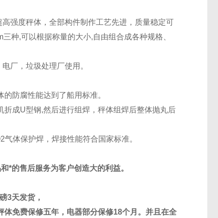
超高强度秤体，全部构件制作工艺先进，质量稳定可
m
三种
,
可以根据称量的大小
,
自由组合成各种规格、
、电厂，垃圾处理厂使用。
体的防腐性能达到了船用标准。
机折成
U
型钢
,
然后进行组焊，秤体组焊后整体抛丸后
2
气体保护焊，焊接性能符合国家标准。
和*的售后服务为客户创造大的利益。
磅
3
天发货，
秤体免费保修五年，电器部分保修
18
个月。并且在全