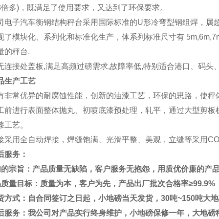
3
倍多
)
，既满足了使用要求，又达到了环保要求。
司电子汽车衡钢结构秤台采用国际标准的
U
形冷弯型钢组焊，属
现了模块化、系列化和标准化生产，体系列标准尺寸有
5m,6m,7
量的秤台
.
无连接处盖板
,
满足高频过磅需求
,
故障率低
,
特别适合港口、码头
品生产工艺
有非常优异的耐腐蚀性能，创新的油漆工艺，环保的思路，使秤
工前进行表面整体抛丸、初喷底漆预处理，轧平，通过大型剪板
漆工艺。
接采用全自动焊接，焊缝饱满、光滑平整、美观，立缝等采用
CO
后服务：
们的宗旨：产品质量无缺陷，客户服务无抱怨，用质优价廉的产品
品质量目标：质量为本，客户为先，产品出厂批次合格率
≥99.9%
货方式：自合同签订之日起，小地磅当天发货，
30
吨
~150
吨大地
后服务：我公司对产品实行终身维护，小地磅保修一年，大地磅