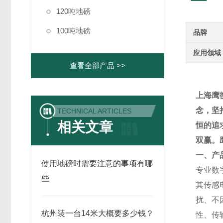
120吨地磅
100吨地磅
品牌
应用领域
查看全部产品 >>
上海鹰
念，坚
TECHNICAL ARTICLES
相关文章
恒的追
双赢。
一、产
使用地磅时需要注意的事项有哪
专业数
些
其传感
扰、不
杭州装一台14米大概要多少钱？
性、传