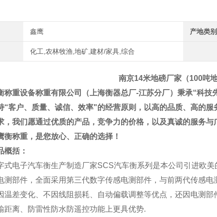
鑫鹰
产地类别
化工,农林牧渔,地矿,建材/家具,综合
南京14米地磅厂家（100吨
衡称重设备称重有限公司（上海衡器总厂
-
江苏分厂）
秉承
“
科技
持
“
客户、质量、诚信、效率
"
的经营原则，以高的品质、高的服
求，我们愿通过优质的产品，竞争力的价格，以及真诚的服务与
鹰衡称重，是您放心、正确的选择！
品概括：
字式电子汽车衡生产制造厂家
SCS
汽车衡系列是本公司引进欧美
电测部件，全面采用第三代数字传感电测部件，与前两代传感电
因温差变化、不因线阻损耗、自动偏载调整等优点，还因电测部
输距离、防雷性防水防遥控功能上更具优势
.