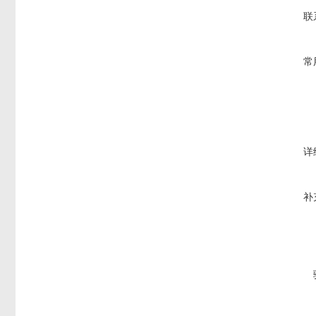
联
常
详
补