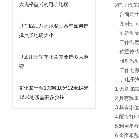
大规格型号的电子地磅
2
电子汽车
台面尺
宽
×
长
(
过前四后八的混凝土泵车如何选
准确度
择点子地磅大小
工作温
称重传
过农用三轮车正常需要选多大地
相对温
磅
工作电
二、电子
衢州装一台100吨10米12米14米
1
无基坑
16米地磅需要多少钱
2
具有称
3
具有零
4
配接打
5
利用串
6
全面板