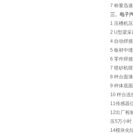
7
称量迅
三、电子
1
压槽机
2 U
型梁采
4
自动焊
5
板材中
6
零件焊
7
喷砂机
8
秤台面
9
秤体底
10
秤台连
11
传感器
12
出厂检
压
5
万小时
14
模块化