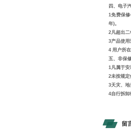
四、电子
1
免费保修
年
)
。
2
凡超出二
3
产品使用
4
用户所
五、非保
1
凡属于安
2
未按规定
3
天灾、地
4
自行拆卸
留