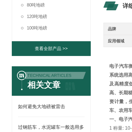
80吨地磅
详
120吨地磅
100吨地磅
品牌
应用领域
查看全部产品 >>
电子汽车
系统选用
TECHNICAL ARTICLES
相关文章
及高精度
高、长期
资计量，
如何避免大地磅被雷击
车、农用
一、
电子
过钢筋车，水泥罐车一般选用多
1
称量
:
1
0