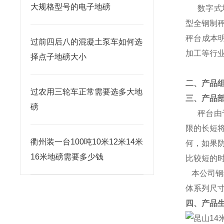
大规格型号的电子地磅
数字式
型全钢制
秤台成本
过前四后八的混凝土泵车如何选
加工等行
择点子地磅大小
二、产品
过农用三轮车正常需要选多大地
三、产品
磅
秤台由
限的长短
衢州装一台100吨10米12米14米
何，如果
16米地磅需要多少钱
比较短的
本公司
钢
体系列尺
四、产品