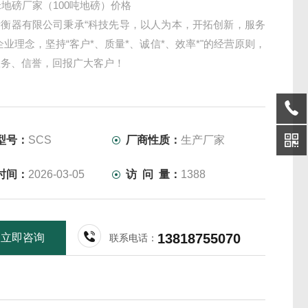
米地磅厂家（100吨地磅）价格
衡衡器有限公司秉承“科技先导，以人为本，开拓创新，服务
企业理念，坚持“客户*、质量*、诚信*、效率*"的经营原则，
服务、信誉，回报广大客户！
型号：
SCS
厂商性质：
生产厂家
时间：
2026-03-05
访 问 量：
1388
13818755070
立即咨询
联系电话：