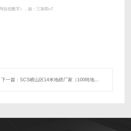
阿拉伯数字），如：三加四=7
下一篇：
SCS崂山区14米地磅厂家（100吨地磅）价格