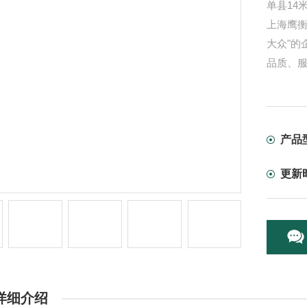
单县14
上海鹰
大众"的
品质、
产品
更新
详细介绍