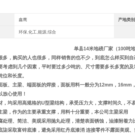
鑫鹰
产地类别
环保,化工,能源,综合
单县14米地磅厂家（100吨
很多，购买的人也很多，同样销售的也不少，到底怎么样买到自
要考虑到几个因素，
平时要过多少吨的、尺寸需要多长多宽的及
吨位和长度。
面板、主梁、端面板的焊接，面板用料一般分为
12mm
，
16mm
以放心使用！
材，均采用高规格的
U
型梁结构，承受压力大，支撑时间久，不
主梁，作为的主要承重支撑，用料十分重要，本公司主梁采用
腐处理、简洁、美观采用抛丸处理，清楚表面锈蚀，油漆附着力
底柒采取富锌底漆，避免采用红丹底漆消
连接零件不露面美观、