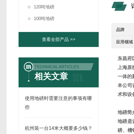
120吨地磅
100吨地磅
品牌
查看全部产品 >>
应用领域
东昌府
TECHNICAL ARTICLES
上海原
相关文章
一体的
本公司
术和设
使用地磅时需要注意的事项有哪
些
地磅
简
地磅是
杭州装一台14米大概要多少钱？
磅、槽