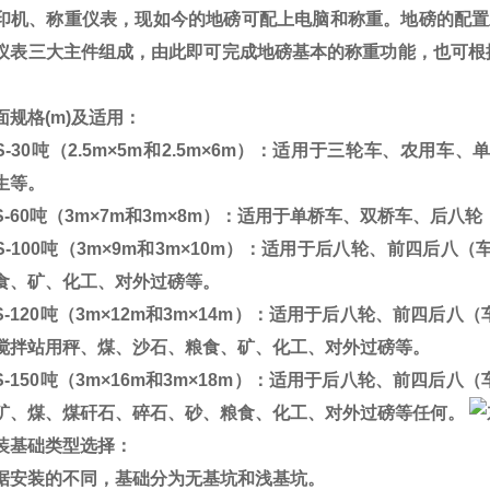
印机、称重仪表，现如今的地磅可配上电脑和称重。地磅的配置
仪表三大主件组成，由此即可完成地磅基本的称重功能，也可根
面规格
(m)
及适用：
-30
吨（
2.5m
×
5m
和
2.5m
×
6m
）：适用于三轮车、农用车、
生等。
-60
吨（
3m
×
7m
和
3m
×
8m
）：适用于单桥车、双桥车、后八轮
-100
吨（
3m
×
9m
和
3m
×
10m
）：适用于后八轮、前四后八（
食、矿、化工、对外过磅等。
-120
吨（
3m
×
12m
和
3m
×
14m
）：适用于后八轮、前四后八（
搅拌站用秤、煤、沙石、粮食、矿、化工、对外过磅等。
-150
吨（
3m
×
16m
和
3m
×
18m
）：适用于后八轮、前四后八（
矿、煤、煤矸石、碎石、砂、粮食、化工、对外过磅等任何。
装基础类型选择：
据安装的不同，基础分为无基坑和浅基坑。