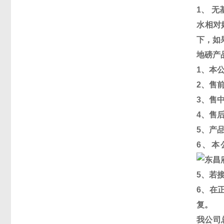
1
、 
水相对
下，如
地磅产
1
、本
2
、售
3
、售
4
、售
5
、产
6
、本
5
、若
6
、在
复。
我公司