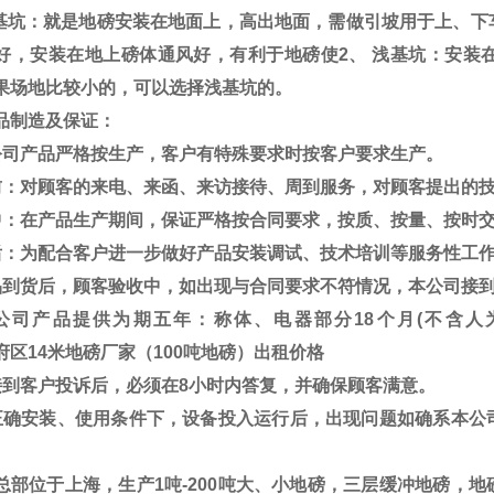
无基坑：就是地磅安装在地面上，高出地面，需做引坡用于上、下
好，安装在地上磅体通风好，有利于地磅使
2
、 浅基坑：安装
果场地比较小的，可以选择浅基坑的。
品制造及保证：
公司产品严格按生产，客户有特殊要求时按客户要求生产。
前：对顾客的来电、来函、来访接待、周到服务，对顾客提出的
中：在产品生产期间，保证严格按合同要求，按质、按量、按时
后：为配合客户进一步做好产品安装调试、技术培训等服务性工
品到货后，顾客验收中，如出现与合同要求不符情况，本公司接
公司产品提供为期五年：称体、电器部分
18
个月
(
不含人
接到客户投诉后，必须在
8
小时内答复，并确保顾客满意。
正确安装、使用条件下，设备投入运行后，出现问题如确系本公
总部位于上海，生产
1
吨
-200
吨大、小地磅，三层缓冲地磅，地