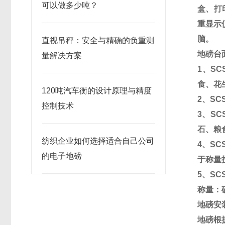
可以做多少吨？
盒、打
重显示
脑。
直视吊秤：安全与精确的负重测
地磅
台
量解决方案
1
、
SCS
食、花
120吨汽车衡的设计原理与精度
2
、
SCS
控制技术
3
、
SCS
石、粮
纺织企业如何选择适合自己公司
4
、
SCS
的电子地磅
于称量
5
、
SCS
称量：
地磅
安
地磅根