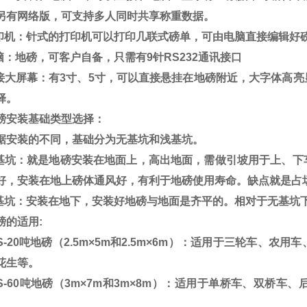
另有网络版，可支持多人同时共享称重数据。
打印机：针式的打印机可以打印几联式磅单，可由电脑直接编辑好
脑：地磅，可客户自备，只需有
9
针
RS232
通讯接口
接大屏幕：有
3
寸、
5
寸，可以直接悬挂在地磅附近，大字体高亮
择。
磅安装基础类型选择：
据安装的不同，基础分为无基坑和浅基坑。
无基坑：就是地磅安装在地面上，高出地面，需做引坡用于上、下
好，安装在地上磅体通风好，有利于地磅使用寿命。缺点就是占
浅基坑：安装在地下，安装好地磅与地面是齐平的。相对于无基坑
磅的适用
:
-20
吨地磅（
2.5m
×
5m
和
2.5m
×
6m
）：适用于三轮车、农用车
花生等。
-60
吨地磅（
3m
×
7m
和
3m
×
8m
）：适用于单桥车、双桥车、