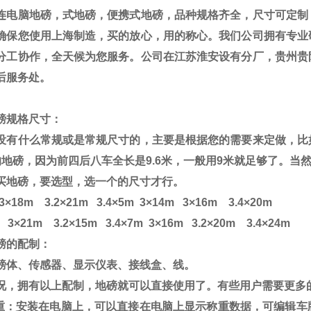
连电脑地磅，式地磅，便携式地磅，品种规格齐全，尺寸可定制
确保您使用上海制造，买的放心，用的称心
。我们公司拥有专业
分工协作，全天候为您服务。公司在江苏淮安设有分厂，贵州贵
后服务处。
磅规格尺寸：
没有什么常规或是常规尺寸的，主要是根据您的需要来定做，比
的地磅，因为前四后八车全长是
9.6
米，一般用
9
米就足够了。当
买地磅，要选型，选一个的尺寸才行。
3
×
18m
3.2
×
21m
3.4
×
5m
3
×
14m
3
×
16m
3.4
×
20m
3
×
21m
3.2
×
15m
3.4
×
7m
3
×
16m
3.2
×
20m
3.4
×
24m
磅的配制：
磅体、传感器、显示仪表、接线盒、线。
况，拥有以上配制，地磅就可以直接使用了。有些用户需要更多
称重：安装在电脑上，可以直接在电脑上显示称重数据，可编辑车