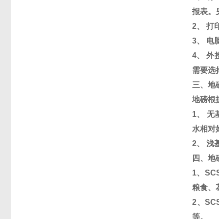
报表。
2
、 
3
、 电
4
、 外
需要选
三、地
地磅根
1
、 
水相对
2
、 
四、地
1
、
SCS
粮食、
2
、
SCS
等。