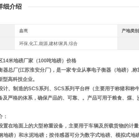
详细介绍
鑫鹰
产地类别
环保,化工,能源,建材/家具,综合
区14米地磅厂家（100吨地磅）价格
衡器总厂
(
江苏淮安分厂
)
，是一家专业从事电子衡器（地磅）
,
称
新型高科技企业。
设计、制造的
SCS
系列、
SCS
系列平台秤（主要用于称猪和称牛
备及严格的体系，确保产品的、可靠、。产品可用于粮食、煤、
介：
设置在地面上的大型称重设备，主要用于车辆及所载货物的计量
钢地磅）和水泥地磅；按传感器可分为数字式地磅、模拟式地