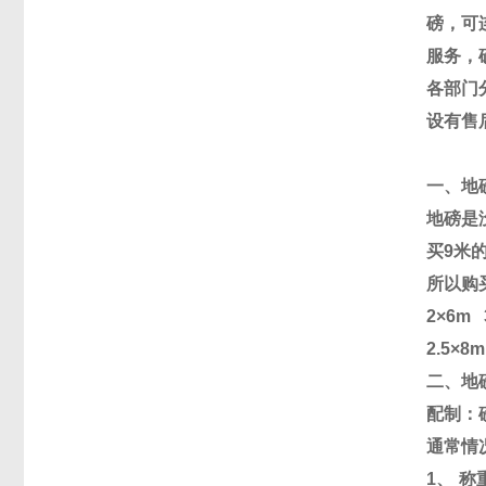
磅，可
服务，
各部门
设有售
一、地
地磅是
买
9
米
所以购
2
×
6m
2.5
×
8m
二、地
配制：
通常情
1
、 