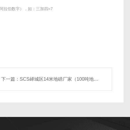
阿拉伯数字），如：三加四=7
下一篇：
SCS峄城区14米地磅厂家（100吨地磅）价格