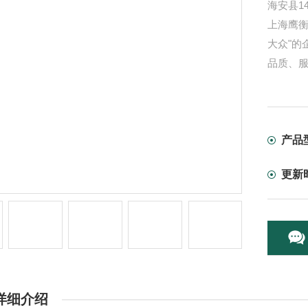
海安县1
上海鹰
大众"的
品质、
产品
更新
详细介绍