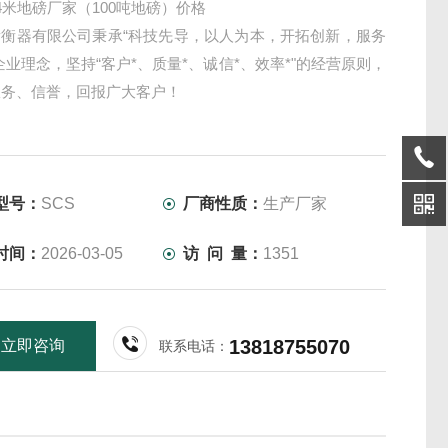
4米地磅厂家（100吨地磅）价格
衡衡器有限公司秉承“科技先导，以人为本，开拓创新，服务
企业理念，坚持“客户*、质量*、诚信*、效率*"的经营原则，
服务、信誉，回报广大客户！
型号：
SCS
厂商性质：
生产厂家
时间：
2026-03-05
访 问 量：
1351
13818755070
立即咨询
联系电话：