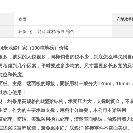
鑫鹰
产地类别
环保,化工,能源,建材/家具,综合
14米地磅厂家（100吨地磅）价格
很多，购买的人也很多，同样销售的也不少，到底怎么样买到自
要考虑到几个因素，
平时要过多少吨的、尺寸需要多长多宽的及
吨位和长度。
面板、主梁、端面板的焊接，面板用料一般分为
12mm
，
16mm
以放心使用！
材，均采用高规格的
U
型梁结构，承受压力大，支撑时间久，不
主梁，作为的主要承重支撑，用料十分重要，本公司主梁采用
腐处理、简洁、美观采用抛丸处理，清楚表面锈蚀，油漆附着力
底柒采取富锌底漆，避免采用红丹底漆消
连接零件不露面美观、