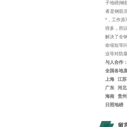
子地磅|
者是钢筋
*，工作
得多，所
解决了全
命缩短等
业等对防
与人合作
全国各地
上海
江
广东 河北
海南 贵州
日照地磅
留