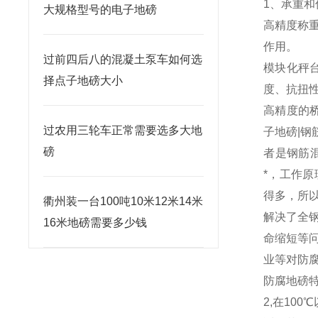
1、承重
大规格型号的电子地磅
高精度称
作用。
过前四后八的混凝土泵车如何选
模块化秤
择点子地磅大小
度、抗扭
高精度的
过农用三轮车正常需要选多大地
子地磅|
磅
者是钢筋
*，工作
得多，所
衢州装一台100吨10米12米14米
解决了全
16米地磅需要多少钱
命缩短等
业等对防
防腐地磅
2,在10