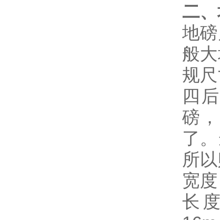
二、
地磅
般大
规尺
四
磅，
了。
所以
宽度
长