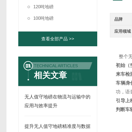
120吨地磅
100吨地磅
品牌
应用领域
查看全部产品 >>
整个
初始（
TECHNICAL ARTICLES
相关文章
来车检
车辆身
功，语
无人值守地磅在物流与运输中的
引导上
应用与效率提升
判断车
提升无人值守地磅精准度与数据