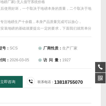
地磅厂家|-无人值守系统价格
装后使用好坏，一个取决于地磅本身的质量，二个取决于地
；
重专注地磅生产十余载，本身产品质量完成可以放心，
您安装地磅的基础就要提出一定的要求，下面我们就简单分
磅基础不平对地磅会产生哪些影响。
型号：
SCS
厂商性质：
生产厂家
时间：
2026-03-05
访 问 量：
1927
13818755070
立即咨询
联系电话：