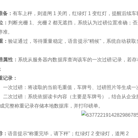
准备：
有车上秤，则道闸
1
关闭，红绿灯
1
变红灯，提醒后续车
位：
判断光栅
1
、光栅
2
都无遮挡，系统认为过磅位置准确；否
停准。
重：
验证通过，等待重量稳定，语音提示
“
稍候
"
，系统自动获取
磅属性：
系统从服务器内数据库查询该车的一次过磅记录，若存
；
重记录：
、一次过磅：将读取的当前毛重值，车牌号、过磅照片等生成一
、二次过磅：系统依据读卡内容
（主要是车牌号），结合从企业
成完整称重记录存储本地数据库，并打印磅单。
导：
语音提示
“
称重完毕，请下秤
"
；红绿灯
2
变绿灯，道闸
2