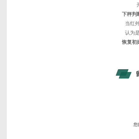
下秤判
当红
认为
恢复初
您