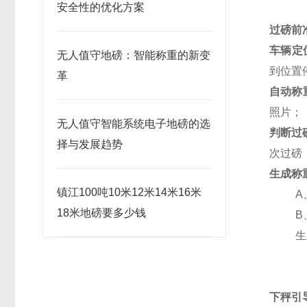
安全性的优化方案
过磅前
车辆定
无人值守地磅：智能称重的新变
到位置
革
自动称
照片；
无人值守智能系统电子地磅的选
判断过
择与发展趋势
次过磅
生成称
镇江100吨10米12米14米16米
A
18米地磅要多少钱
B
生
下秤引