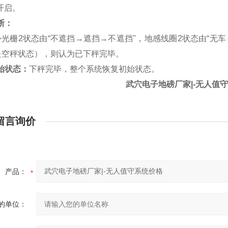
开启。
断：
外光栅
2
状态由
“
不遮挡
→
遮挡
→
不遮挡
"
，地感线圈
2
状态由
“
无车
是空秤状态），则认为已下秤完毕。
始状态：
下秤完毕，整个系统恢复初始状态。
武穴电子地磅厂家|-无人值
留言询价
产品：
的单位：