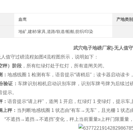
鑫鹰
产地类别
地矿,建材/家具,道路/轨道/船舶,纺织/印染
武穴电子地磅厂家|-无人值
无人值守过磅流程如图
4
流程图所示，说明如下：
空秤）阶段
，所有红绿灯处于红灯，所有道闸关闭。
测：
地感线圈
1
检测有车，语音提示
“
请稍后
"
；读卡器启动读卡
份验证：
车牌识别相机启动识别车牌，识别车牌号牌为后续过
音提示。
秤：
语音提示
“
请上秤
"
，道闸
1
开启，红绿灯
1
变绿灯，提示车
辆上秤：
当判断地感线圈
1
状态由
“
有车
→
无车
"
，且光栅
1
状态
“
不遮挡
→
遮挡
→
不遮挡
"
变化，秤上当前重量
≥
上秤门限重量