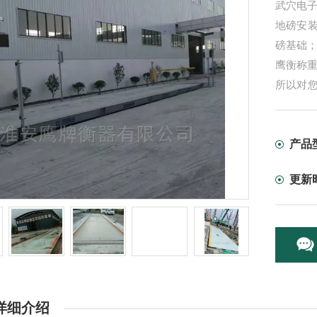
武穴电子
地磅安
磅基础
鹰衡称
所以对
析下地
产品
更新
详细介绍