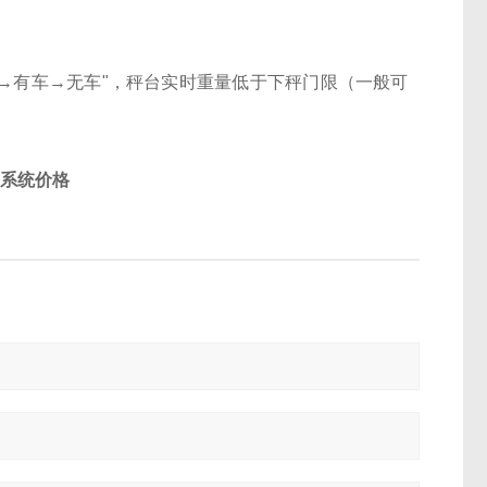
→
有车
→
无车
"
，秤台实时重量低于下秤门限（一般可
守系统价格