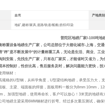
鑫鹰
产地类别
地矿,建材/家具,道路/轨道/船舶,纺织/印染
普陀区地磅厂家/-100吨地
衡称重设备地磅生产厂家，公司总部位于大都化城市
-
上海，交通
磅
“
秤
"
是不断发展中*的计量称重工具，无论是生活、商业、工
购到安装，先找生产厂家，只有在厂家买，才能省时又省力，为
成本控制好，性价比高，售后服务及时，解决问题能力更快，技
使用钢材：
高规格的
U
型钢，从科学角度，
U
型梁结构地磅，承受压力大，
面板、主梁、端面板的焊接，面板用料一般分为
8mm 10mm
，
1
mm
。加强型地磅，使用寿命长，客户可以放心！
3
米宽的地磅有
公司地磅主梁采用
6MM
钢材进行折弯。经过多次重压测试，确保