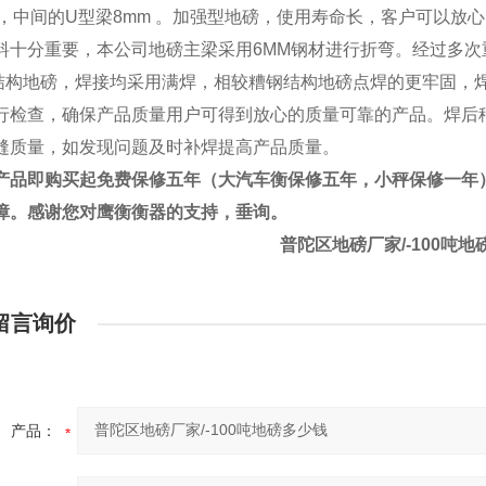
，中间的
U
型梁
8mm
。加强型地磅，使用寿命长，客户可以放心
料十分重要，本公司地磅主梁采用
6MM
钢材进行折弯。经过多次
结构地磅，焊接均采用满焊，相较糟钢结构地磅点焊的更牢固，
行检查，确保产品质量用户可得到放心的质量可靠的产品。焊后
缝质量，如发现问题及时补焊提高产品质量。
产品即购买起免费保修五年（大汽车衡保修五年，小秤保修一年
障。感谢您对鹰衡衡器的支持，垂询。
普陀区地磅厂家/-100吨地
留言询价
产品：