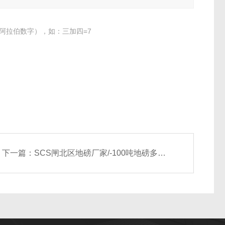
阿拉伯数字），如：三加四=7
下一篇：
SCS闸北区地磅厂家/-100吨地磅多少钱