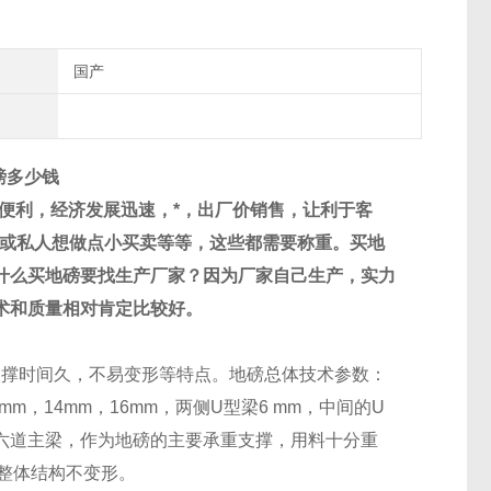
国产
磅多少钱
便利，经济发展迅速，*，出厂价销售，让利于客
业或私人想做点小买卖等等，这些都需要称重。买地
什么买地磅要找生产厂家？因为厂家自己生产，实力
术和质量相对肯定比较好。
支撑时间久，不易变形等特点。地磅总体技术参数：
2mm
，
14mm
，
16mm
，两侧
U
型梁
6 mm
，中间的
U
六道主梁，作为地磅的主要承重支撑，用料十分重
整体结构不变形。