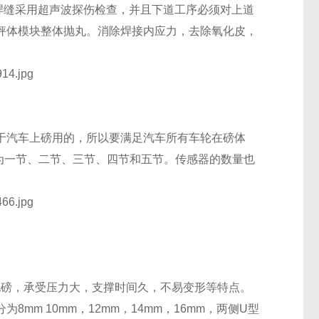
焊缝采用超声波探伤检查，并且下道工序必须对上道
秤体模块整体抛丸。消除焊接内应力，去除氧化皮，
于汽车上磅用的，所以要满足汽车所有车轮在磅体
为一节、二节、三节、四节和五节。传感器的数量也
地磅，承受压力大，支撑时间久，不易变形等特点。
分为
8mm 10mm
，
12mm
，
14mm
，
16mm
，两侧
U
型