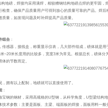
结构地磅，焊接均采用满焊，相较糟钢结构地磅点焊的更牢固，
行检查，确保产品质量用户可得到放心的质量可靠的产品。焊后
缝质量，如发现问题及时补焊提高产品质量。
件组合
：
，传感器，接线盒，称重显示仪表，几大部件组成，磅体就是用
5
米
~20
米长度用的比较多，宽度
3
米为常见。根据总长，磅体分
磅体的节数而定。
况，拥有以上配制，地磅就可以直接使用了。
能
：
海宝钢的钢材，采用高规格的
U
型钢，从科学角度，
U
型梁结构
体技术参数：主要是面板、主梁、端面板的焊接，面板用料一般