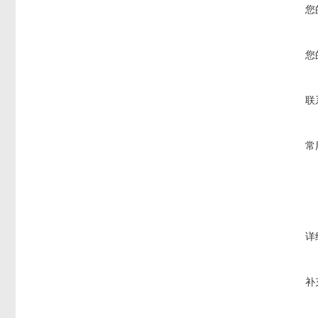
您
您
联
常
详
补