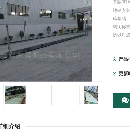
普陀区地
地磅安
磅基础
鹰衡称
所以对
析下地
产品
更新
详细介绍