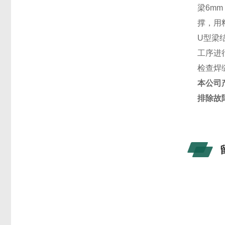
梁
6mm
撑，用
U
型梁
工序进
检查焊
本公司
排除故