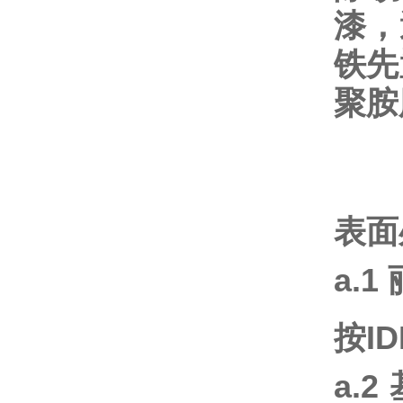
漆，
铁先
聚胺
表面
a.1
按
ID
a.2