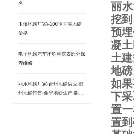
丽水
名
挖到
玉溪地磅厂家/-100吨玉溪地磅
预埋
价格
凝土
电子地磅汽车衡称重仪表部分保
土建
养维修
地磅
如果
丽水地磅厂家-台州地磅供应-温
州地磅销售-金华地磅生产-衢州
下采
地磅价格
置一
置到