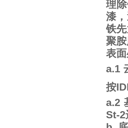
理除
漆，
铁先
聚胺
表面
a.1
按
ID
a.2
St-2
b.