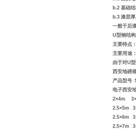
b.2
基础结
b.3
漆层厚
一般干后
U
型钢结构
主要特点
主要用途
由于对
U
型
西安地磅
产品型号 SCS
电子西
2
×4m 3×
2.5
×5m 3
2.5
×6m 3
2.5
×7m 3