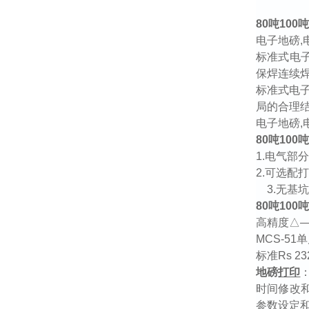
80
吨
100
电子地磅
,
标准式电
保焊连续
标准式电
局的合理
电子地磅
,
80
吨
100
1.
电气部
2.
可选配
3.
无基
80
吨
100
高精度△—
MCS-51
单
标准
Rs 23
地磅
打印
时间修改
参数设定