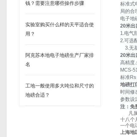
钱？需要注意哪些操作步骤
标准式
局的合
电子地
实验室购买什么样的天平适合使
20
米出
1.
电气
用？
2.
可选
3.
无
阿克苏本地电子地磅生产厂家排
20
米出
高精度
名
MCS-5
标准
Rs
地磅
打
工地一般使用多大吨位和尺寸的
时间修
地磅合适？
参数设
注：
免
凡
十八个
一个电
上海地