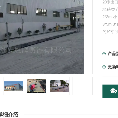
20米出
地磅类产品
2*3m 小
3*9m 3
的尺寸
产品
更新
详细介绍