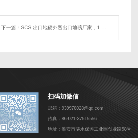
下一篇：
SCS-出口地磅外贸出口地磅厂家，1-200吨尺寸定制
扫码加微信
邮箱：939978028@qq.com
传真：86-021-37515556
地址：淮安市涟水保滩工业园创业路58号