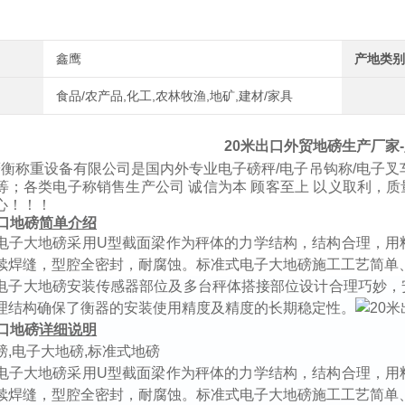
鑫鹰
产地类别
食品/农产品,化工,农林牧渔,地矿,建材/家具
20米出口外贸地磅生产厂家
鹰衡称重设备有限公司是国内外专业电子磅秤
/
电子吊钩称
/
电子叉
等；各类电子称销售生产公司
诚信为本
顾客至上
以义取利，质
心！！！
口地磅
简单介绍
电子大地磅采用
U
型截面梁作为秤体的力学结构，结构合理，用
续焊缝，型腔全密封，耐腐蚀。标准式电子大地磅施工工艺简单
电子大地磅安装传感器部位及多台秤体搭接部位设计合理巧妙，
理结构确保了衡器的安装使用精度及精度的长期稳定性。
口地磅
详细说明
磅
,
电子大地磅
,
标准式地磅
电子大地磅采用
U
型截面梁作为秤体的力学结构，结构合理，用
续焊缝，型腔全密封，耐腐蚀。标准式电子大地磅施工工艺简单