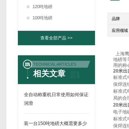
120吨地磅
100吨地磅
品牌
应用领域
查看全部产品 >>
上海
地磅等
TECHNICAL ARTICLES
用的称
20
米出
相关文章
标准式
保焊连
标准式
全自动称重机日常使用如何保证
局的合
润滑
20
米出
电子地
标准式
装一台150吨地磅大概需要多少
保焊连