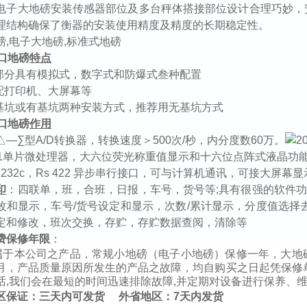
电子大地磅安装传感器部位及多台秤体搭接部位设计合理巧妙，
理结构确保了衡器的安装使用精度及精度的长期稳定性。
磅
,
电子大地磅
,
标准式地磅
口地磅
特点
部分具有模拟式，数字式和防爆式叁种配置
配打印机、大屏幕等
基坑或有基坑两种安装方式，推荐用无基坑方式
口地磅
作用
△—∑型
A/D
转换器，转换速度＞
500
次
/
秒，内分度数
60
万。
1
单片微处理器，大六位荧光称重值显示和十六位点阵式液晶功
 232c
，
Rs 422
异步串行接口，可与计算机通讯，可接大屏幕显
印
：四联单，班，合班，日报，车号，货号等
;
具有很强的软件功
改和显示，车号
/
货号设定和显示，次数
/
累计显示，分度值选择
定和修改，班次交换，存贮，存贮数据查阅，清除等
费保修年限
：
属于本公司之产品，常规小地磅（电子小地磅）保修一年，大地
月，产品质量原因所发生的产品之故障，均自购买之日起凭保修
话
,
我们会在最短的时间迅速排除故障
,
并定期对设备进行保养、
区保证：三天内可发货
外省地区：
7
天内发货