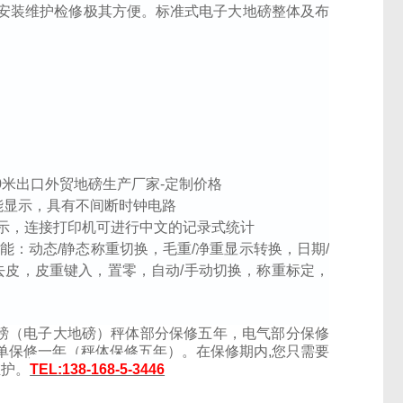
安装维护检修极其方便。标准式电子大地磅整体及布
能显示，具有不间断时钟电路
示，连接打印机可进行中文的记录式统计
能：动态
/
静态称重切换，毛重
/
净重显示转换，日期
/
去皮，皮重键入，置零，自动
/
手动切换，称重标定，
磅（电子大地磅）秤体部分保修五年，电气部分保修
单保修一年（秤体保修五年）。
在保修期内
,
您只需要
维护。
TEL:138-168-5-3446