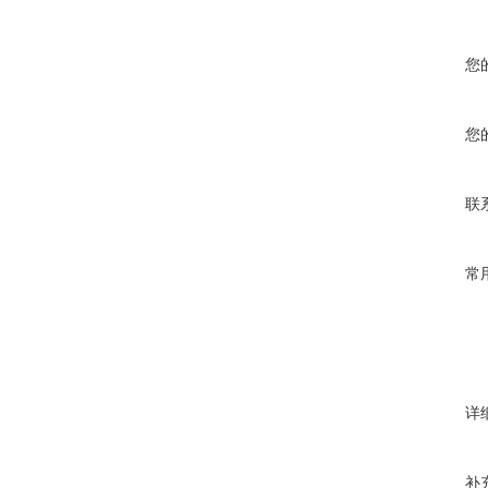
您
您
联
常
详
补