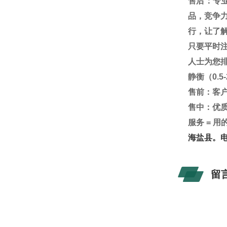
售后：专
品，竞争
行，让了
只要平时
人士为您
静衡（
0.5
售前：客
售中：优
服务
=
用
海盐县。
留