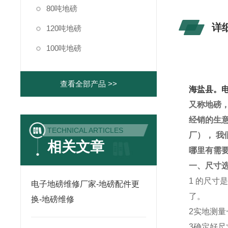
80吨地磅
详
120吨地磅
100吨地磅
查看全部产品 >>
海盐县。
又称地磅
经销的生
TECHNICAL ARTICLES
厂）
， 我
相关文章
哪里有需
一、尺寸
1
的尺寸
电子地磅维修厂家-地磅配件更
了。
换-地磅维修
2
实地测量
3
确定好尺