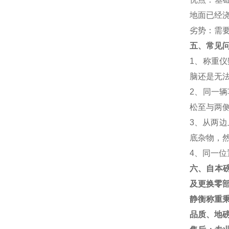
地面已经
劣势：需
五、常见
1
、称重仪
脑还是无
2
、同一辆
松至与两
3
、从两边
底杂物，
4
、同一位
六、自本
及更换零
静衡称重
品质、地