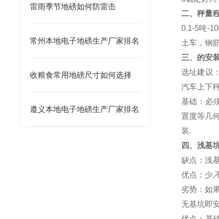
雷雨季节地磅如何防雷击
二、秤量
0.1-5
吨
-10
常州本地电子地磅生产厂家排名
土车，钢
三、的安
选址建议
收粮食常用地磅尺寸如何选择
汽车上下
基础：必
遵义本地电子地磅生产厂家排名
置度等几
装
.
四、浅基
缺点：浅
优点：少
,
劣势：如
无基坑即
优点：基