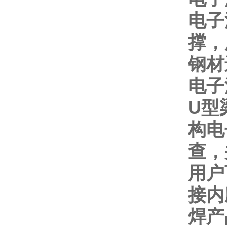
电子
撑，
钢材
电子
U
型
构电
查，
用户
接内
焊产