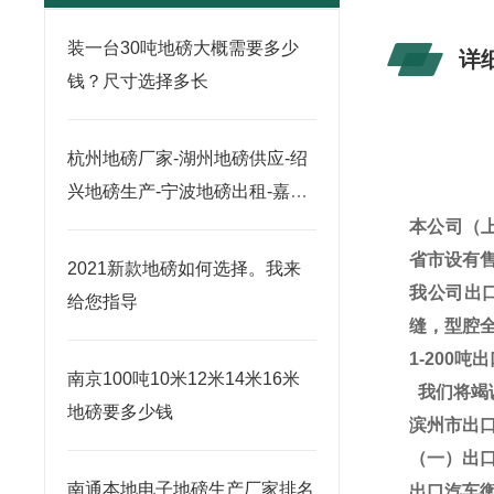
装一台30吨地磅大概需要多少
详
钱？尺寸选择多长
杭州地磅厂家-湖州地磅供应-绍
兴地磅生产-宁波地磅出租-嘉兴
地磅销售
本公司（
省市设有
2021新款地磅如何选择。我来
我公司出
给您指导
缝，型腔
1-
200
吨出
南京100吨10米12米14米16米
我们将竭
地磅要多少钱
滨州市出
（一）
出
南通本地电子地磅生产厂家排名
出口汽车