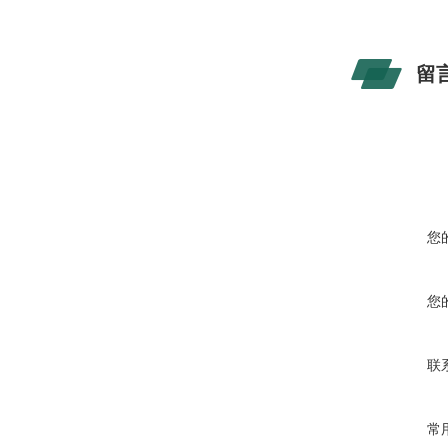
滨州
留
您
您
联
常