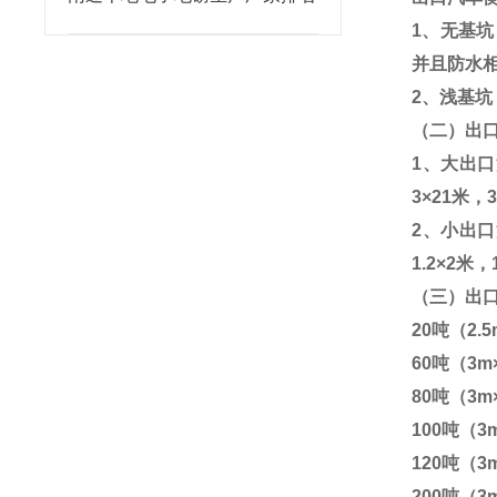
1
、无基坑
并且防水
2
、浅基坑
（二）出
1
、大出口
3
×
21
米，
2
、小出口
1.2
×
2
米，
（三）出
20
吨（
2.
60
吨（
3m
80
吨（
3m
100
吨（
3
120
吨（
3
200
吨（
3