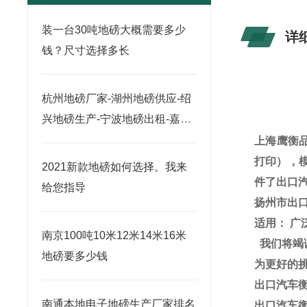
装一台30吨地磅大概需要多少
详
钱？尺寸选择多长
杭州地磅厂家-湖州地磅供应-绍
兴地磅生产-宁波地磅出租-嘉兴
地磅销售
上海鹰衡
打印），
2021新款地磅如何选择。我来
件了出口
给您指导
扬州市出
适用：
广
南京100吨10米12米14米16米
我们将竭
地磅要多少钱
为更好的
出口汽车
南通本地电子地磅生产厂家排名
出口汽车