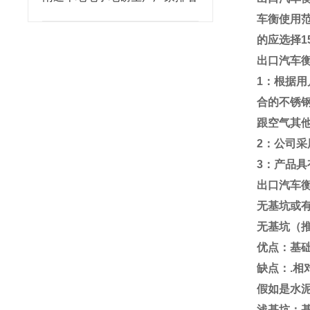
车衡使用
的应选择
1
出口汽车
1
：根据用
合的不锈
跟空气其
2
：公司采
3
：产品具
出口汽车
无基坑或
无基坑（
优点：基
缺点：
.
相
假如是水
浅基坑：